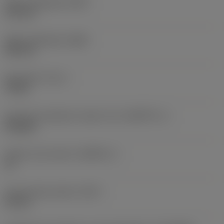
Teljes magasság
(OAH)
112 mm
Teljes szélesség
(OAW)
182 mm
Nyomaték
(TQ_1)
70 Nm
Geometriai jellemző, hajtott rész
(KGRPTP_1)
hexagon
Hajtott rész mérete
(KGRPS_1)
12
Funkcionális átmérő
(DFC)
35 mm