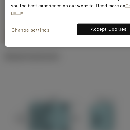
Általános
you the best experience on our website. Read more on
C
deployed_code
3D modell megjelenítése
remove
add
ábrázolás
shopping_cart
Kosár
policy
Accept Cookies
Change settings
remove
add
shopping_cart
Kosárba teszem
Műszaki illusztrációk