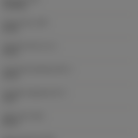
10,184 kg
Kinyúló hossz
(LPR)
65 mm
Gyakorlati hossz
(LF_1)
65 mm
Funkcionális szélesség
(WF_1)
35 mm
Tényleges magasság
(HF_1)
0 mm
Teljes hossz
(OAL)
80 mm