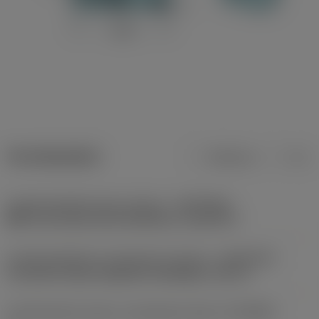
Termékadatok
Metrikus
Col
Csatlakozófelület gép irányban
(ADINTMS)
BMT non-driven turret interface -size BT75
Csatlakozófelület munkadarab irányban
(ADINTWS)
Coromant Capto (segment clamping) -size C5
Csatlakozások száma, munkadarab oldal
(CCONWS)