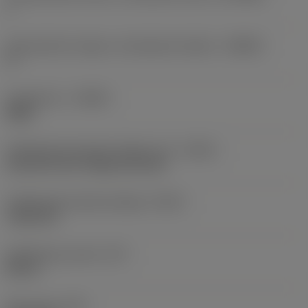
1
Szerszámtest szöge a munkadarab oldalon
(BAWS)
0 °
Forgásirány
(HAND)
Right
Hűtőközeg-bevezetés jellege, kód
(CNSC)
decentral over flange and axial
Hűtőközeg kivezetés jellege
(CXSC)
radial exit
Hűtőközeg nyomás
(CP)
80 bar
Elem súlya
(WT)