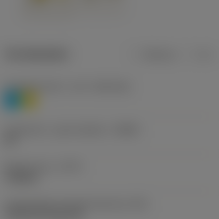
Termékadatok
Metrikus
Col
Anyagbesorolás 1. szint
(TMC1ISO)
P
M
Forgácstörő - gyártó jelölése
(CBMD)
HR
Művelet típus
(CTPT)
roughing
Lapkarögzítési stíluskód (metrikus)
(IFS)
Cylindrical fixing hole