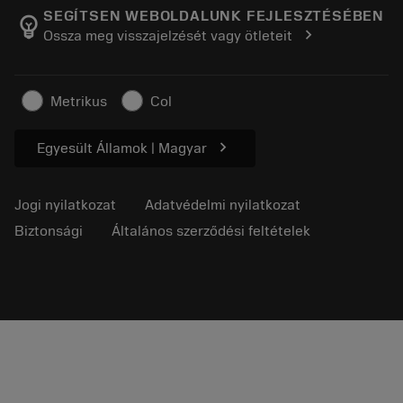
Manufacturing Wellness
Rendelés nyomon követése
SEGÍTSEN WEBOLDALUNK FEJLESZTÉSÉBEN
emoji_objects
chevron_right
Ossza meg visszajelzését vagy ötleteit
Karrier
Ajánlatkérés
Fenntartható üzlet
Cikkek
Metrikus
Col
Sajtó részére
chevron_right
Egyesült Államok | Magyar
Jogi nyilatkozat
Adatvédelmi nyilatkozat
Biztonsági
Általános szerződési feltételek