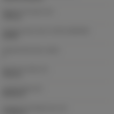
Rögzítési furat átmérő
(D1)
7,925 mm
Váltólapka alak és méret
(CUTINT_SIZESHAPE)
CN1906
Forgácsoló élek száma
(CEDC)
2
Beírható kör átmérő
(IC)
19,05 mm
Lapkaalak kódja
(SC)
Rhombic 80
Forgácsoló él tényleges hossz
(LE)
17,7439 mm