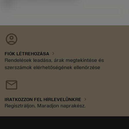
92.3
account_circle
chevron_right
FIÓK LÉTREHOZÁSA
Rendelések leadása, árak megtekintése és
szerszámok elérhetőségének ellenőrzése
mail
chevron_right
IRATKOZZON FEL HÍRLEVELÜNKRE
Regisztráljon. Maradjon naprakész.