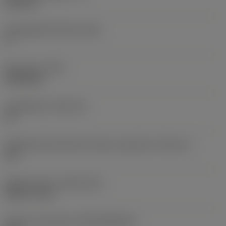
6,35 mm
Legnagyobb hátszög
(AN)
0 °
Elem súlya
(WT)
0,0262 kg
Lapkafészek
(SSC_M)
19
Váltólapka fészekméret kódja, angolszász
(SSC_N)
3/4
Release date
(ValFrom20)
1992. 11. 02.
Kiadás azonosítója
(RELEASEPACK)