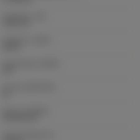
Sarokrádiusz
(RE)
1,5875 mm
Forgásirány
(HAND)
Neutral
Anyagminőség
(GRADE)
235
Hordozó
(SUBSTRATE)
HC
Bevonat
(COATING)
CVD TiCN+TiN
Lapka vastagsága
(S)