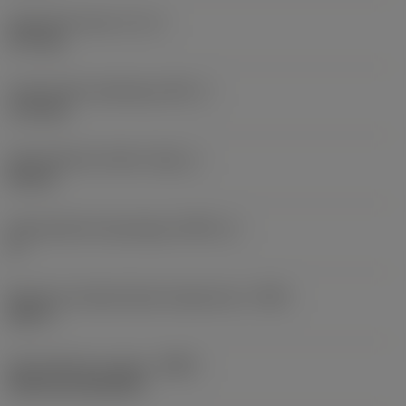
Gyakorlati hossz
(LF_1)
377 mm
Funkcionális szélesség
(WF_1)
17,5 mm
Szerszámtest átmérő
(BD_1)
50 mm
Szerszámtest kúpossága
(BHTA_1)
0 °
Maximum allowed body temperature
(TBX)
100 °C
Szerszámtest anyaga
(BMC)
Steel and aluminium