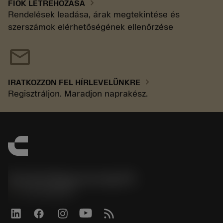
chevron_right
FIÓK LÉTREHOZÁSA
Rendelések leadása, árak megtekintése és
szerszámok elérhetőségének ellenőrzése
mail
chevron_right
IRATKOZZON FEL HÍRLEVELÜNKRE
Regisztráljon. Maradjon naprakész.
Sandvik Magyarország Kft.
phone
+3614088649