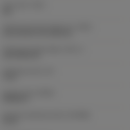
Silent Tools™
(DPC)
Igen
Hűtőközeg-bevezetés jellege, kód
(CNSC)
axial concentric and radial entry
Hűtőközeg kivezetés jellege
(CXSC_1)
axial inclined exit
Hűtőközeg nyomás
(CP)
70 bar
Standard szám
(STDNO)
ISO26623-1
Gépoldali csatlakozási átmérő
(DCONMS)
63 mm