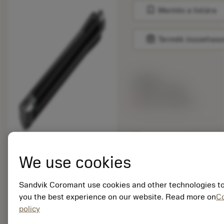
bookmark
Mentés a listára
balance
Termék összehaso
Listaár:
5 422.00 EUR
Nincs raktáron
Csomag mennyisége:
1
ISO: C6-R825C-
We use cookies
FAE377
Anyagazonosító:
Sandvik Coromant use cookies and other technologies to
7591881
you the best experience on our website. Read more on
C
EAN:
policy
7323223833709