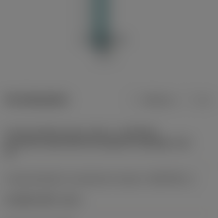
Termékadatok
Metrikus
Col
Csatlakozófelület gép irányban
(ADINTMS)
Coromant Capto (bolt and segment clamping) -size
C6
Csatlakozófelület munkadarab irányban
(ADINTWS_1)
CoroBore 825 -size C