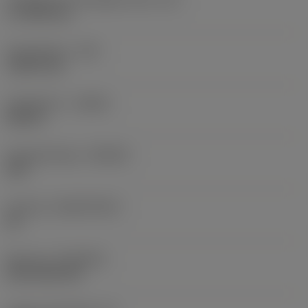
17,7439 mm
Sarokrádiusz
(RE)
1,5875 mm
Forgásirány
(HAND)
Neutral
Anyagminőség
(GRADE)
235
Hordozó
(SUBSTRATE)
HC
Bevonat
(COATING)
CVD TiCN+TiN