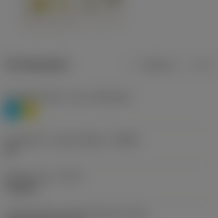
Termékadatok
Metrikus
Col
Anyagbesorolás 1. szint
(TMC1ISO)
P
M
Forgácstörő - gyártó jelölése
(CBMD)
HR
Művelet típus
(CTPT)
roughing
Lapkarögzítési stíluskód (metrikus)
(IFS)