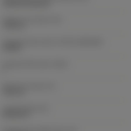
Cylindrical fixing hole
Rögzítési furat átmérő
(D1)
7,925 mm
Váltólapka alak és méret
(CUTINT_SIZESHAPE)
CN1906
Forgácsoló élek száma
(CEDC)
2
Beírható kör átmérő
(IC)
19,05 mm
Lapkaalak kódja
(SC)
Rhombic 80
Forgácsoló él tényleges hossz
(LE)