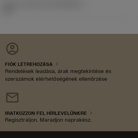
Kiadás azonosítója
(RELEASEPACK)
92.3
account_circle
chevron_right
FIÓK LÉTREHOZÁSA
Rendelések leadása, árak megtekintése és
szerszámok elérhetőségének ellenőrzése
mail
chevron_right
IRATKOZZON FEL HÍRLEVELÜNKRE
Regisztráljon. Maradjon naprakész.