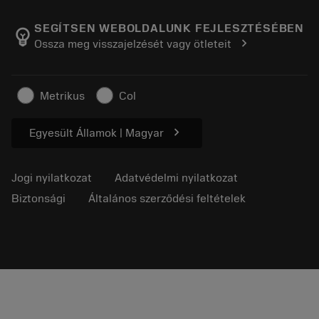
A Sandvik Coromantról
Vissza
Katalógusok és kézikönyvek
Manufacturing Wellness
Rendelés nyomon követése
SEGÍTSEN WEBOLDALUNK FEJLESZTÉSÉBEN
emoji_objects
chevron_right
Ossza meg visszajelzését vagy ötleteit
Karrier
Ajánlatkérés
Fenntartható üzlet
Cikkek
Metrikus
Col
Sajtó részére
chevron_right
Egyesült Államok | Magyar
Jogi nyilatkozat
Adatvédelmi nyilatkozat
Biztonsági
Általános szerződési feltételek