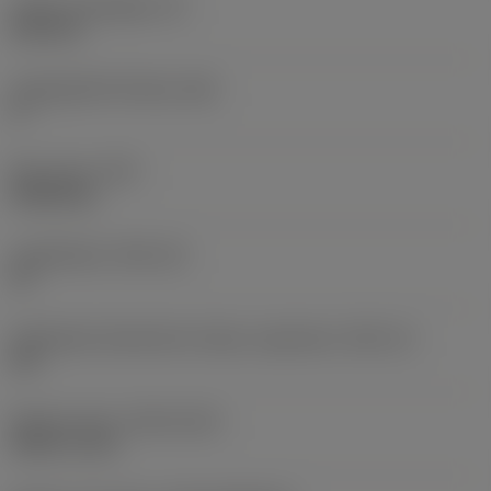
Lapka vastagsága
(S)
6,35 mm
Legnagyobb hátszög
(AN)
0 °
Elem súlya
(WT)
0,0262 kg
Lapkafészek
(SSC_M)
19
Váltólapka fészekméret kódja, angolszász
(SSC_N)
3/4
Release date
(ValFrom20)
1992. 11. 02.