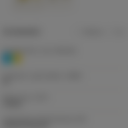
Termékadatok
Metrikus
Col
Anyagbesorolás 1. szint
(TMC1ISO)
P
M
Forgácstörő - gyártó jelölése
(CBMD)
HR
Művelet típus
(CTPT)
roughing
Lapkarögzítési stíluskód (metrikus)
(IFS)
Cylindrical fixing hole