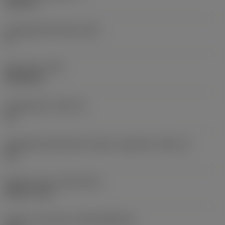
6,35 mm
Legnagyobb hátszög
(AN)
0 °
Elem súlya
(WT)
0,0262 kg
Lapkafészek
(SSC_M)
19
Váltólapka fészekméret kódja, angolszász
(SSC_N)
3/4
Release date
(ValFrom20)
1992. 11. 02.
Kiadás azonosítója
(RELEASEPACK)