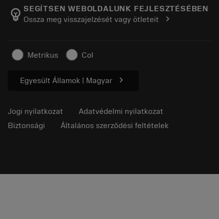
Manufacturing Wellness
Rendelés nyomon követése
SEGÍTSEN WEBOLDALUNK FEJLESZTÉSÉBEN
emoji_objects
chevron_right
Ossza meg visszajelzését vagy ötleteit
Karrier
Ajánlatkérés
Fenntartható üzlet
Cikkek
Metrikus
Col
Sajtó részére
chevron_right
Egyesült Államok | Magyar
Jogi nyilatkozat
Adatvédelmi nyilatkozat
Biztonsági
Általános szerződési feltételek