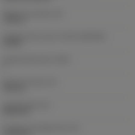
Rögzítési furat átmérő
(D1)
7,925 mm
Váltólapka alak és méret
(CUTINT_SIZESHAPE)
CN1906
Forgácsoló élek száma
(CEDC)
2
Beírható kör átmérő
(IC)
19,05 mm
Lapkaalak kódja
(SC)
Rhombic 80
Forgácsoló él tényleges hossz
(LE)
17,7439 mm