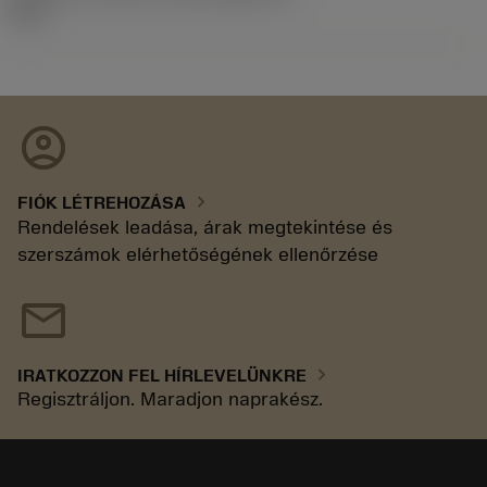
92.3
account_circle
chevron_right
FIÓK LÉTREHOZÁSA
Rendelések leadása, árak megtekintése és
szerszámok elérhetőségének ellenőrzése
mail
chevron_right
IRATKOZZON FEL HÍRLEVELÜNKRE
Regisztráljon. Maradjon naprakész.