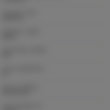
Sarokrádiusz
(RE)
1,5875 mm
Forgásirány
(HAND)
Neutral
Anyagminőség
(GRADE)
235
Hordozó
(SUBSTRATE)
HC
Bevonat
(COATING)
CVD TiCN+TiN
Lapka vastagsága
(S)