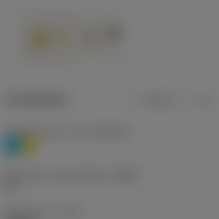
Termékadatok
Metrikus
Col
Anyagbesorolás 1. szint
(TMC1ISO)
P
M
Forgácstörő - gyártó jelölése
(CBMD)
HR
Művelet típus
(CTPT)