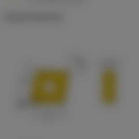
c
Műszaki illusztrációk