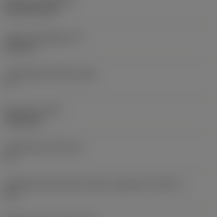
Bevonat
(COATING)
CVD TiCN+TiN
Lapka vastagsága
(S)
6,35 mm
Legnagyobb hátszög
(AN)
0 °
Elem súlya
(WT)
0,0262 kg
Lapkafészek
(SSC_M)
19
Váltólapka fészekméret kódja, angolszász
(SSC_N)
3/4