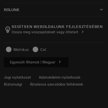
Hogyan vásárolhatok?
Útmutatók és oktatóanyagok
Tailor Made
keyboard_arrow_down
RÓLUNK
Megrendelés
Kalkulátorok és alkalmazások
A Sandvik Coromantról
Vissza
Katalógusok és kézikönyvek
Manufacturing Wellness
Rendelés nyomon követése
SEGÍTSEN WEBOLDALUNK FEJLESZTÉSÉBEN
emoji_objects
chevron_right
Ossza meg visszajelzését vagy ötleteit
Karrier
Ajánlatkérés
Fenntartható üzlet
Cikkek
Metrikus
Col
Sajtó részére
chevron_right
Egyesült Államok | Magyar
Jogi nyilatkozat
Adatvédelmi nyilatkozat
Biztonsági
Általános szerződési feltételek