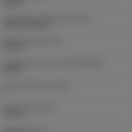
roughing
Lapkarögzítési stíluskód (metrikus)
(IFS)
Cylindrical fixing hole
Rögzítési furat átmérő
(D1)
7,925 mm
Váltólapka alak és méret
(CUTINT_SIZESHAPE)
CN1906
Forgácsoló élek száma
(CEDC)
2
Beírható kör átmérő
(IC)
19,05 mm
Lapkaalak kódja
(SC)