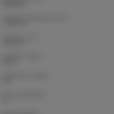
Rhombic 80
Forgácsoló él tényleges hossz
(LE)
17,7439 mm
Sarokrádiusz
(RE)
1,5875 mm
Forgásirány
(HAND)
Neutral
Anyagminőség
(GRADE)
235
Hordozó
(SUBSTRATE)
HC