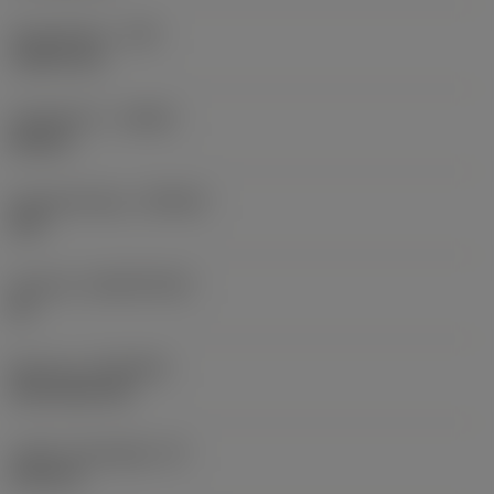
Sarokrádiusz
(RE)
1,5875 mm
Forgásirány
(HAND)
Neutral
Anyagminőség
(GRADE)
235
Hordozó
(SUBSTRATE)
HC
Bevonat
(COATING)
CVD TiCN+TiN
Lapka vastagsága
(S)
6,35 mm