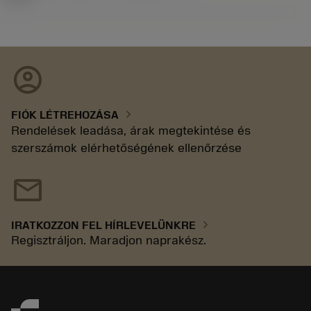
account_circle
chevron_right
FIÓK LÉTREHOZÁSA
Rendelések leadása, árak megtekintése és
szerszámok elérhetőségének ellenőrzése
mail
chevron_right
IRATKOZZON FEL HÍRLEVELÜNKRE
Regisztráljon. Maradjon naprakész.