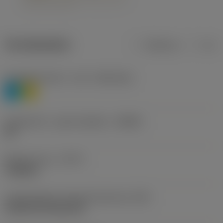
Termékadatok
Metrikus
Col
Anyagbesorolás 1. szint
(TMC1ISO)
P
M
Forgácstörő - gyártó jelölése
(CBMD)
HR
Művelet típus
(CTPT)
roughing
Lapkarögzítési stíluskód (metrikus)
(IFS)
Cylindrical fixing hole