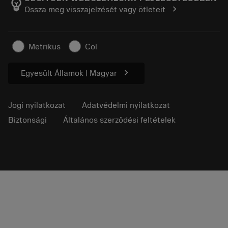
emoji_objects
chevron_right
Ossza meg visszajelzését vagy ötleteit
Karrier
Ajánlatkérés
Fenntartható üzlet
Cikkek
Metrikus
Col
Sajtó részére
chevron_right
Egyesült Államok | Magyar
Jogi nyilatkozat
Adatvédelmi nyilatkozat
Biztonsági
Általános szerződési feltételek