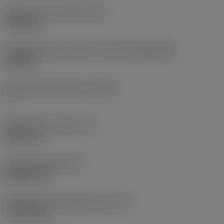
Rögzítési furat átmérő
(D1)
7,925 mm
Váltólapka alak és méret
(CUTINT_SIZESHAPE)
CN1906
Forgácsoló élek száma
(CEDC)
2
Beírható kör átmérő
(IC)
19,05 mm
Lapkaalak kódja
(SC)
Rhombic 80
Forgácsoló él tényleges hossz
(LE)
17,7439 mm