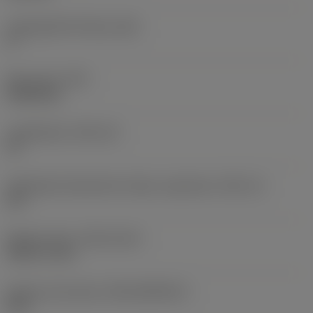
Legnagyobb hátszög
(AN)
0 °
Elem súlya
(WT)
0,0262 kg
Lapkafészek
(SSC_M)
19
Váltólapka fészekméret kódja, angolszász
(SSC_N)
3/4
Release date
(ValFrom20)
1992. 11. 02.
Kiadás azonosítója
(RELEASEPACK)
92.3