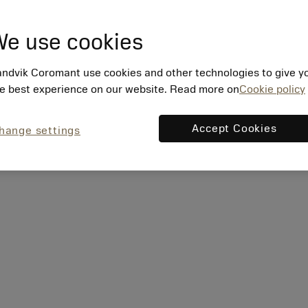
e use cookies
ndvik Coromant use cookies and other technologies to give y
e best experience on our website. Read more on
Cookie policy
Accept Cookies
hange settings