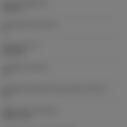
Lapka vastagsága
(S)
6,35 mm
Legnagyobb hátszög
(AN)
0 °
Elem súlya
(WT)
0,0262 kg
Lapkafészek
(SSC_M)
19
Váltólapka fészekméret kódja, angolszász
(SSC_N)
3/4
Release date
(ValFrom20)
1992. 11. 02.