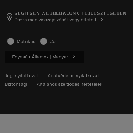
A Sandvik Coromantról
Vissza
Katalógusok és kézikönyvek
Manufacturing Wellness
Rendelés nyomon követése
SEGÍTSEN WEBOLDALUNK FEJLESZTÉSÉBEN
emoji_objects
chevron_right
Ossza meg visszajelzését vagy ötleteit
Karrier
Ajánlatkérés
Fenntartható üzlet
Cikkek
Metrikus
Col
Sajtó részére
chevron_right
Egyesült Államok | Magyar
Jogi nyilatkozat
Adatvédelmi nyilatkozat
Biztonsági
Általános szerződési feltételek