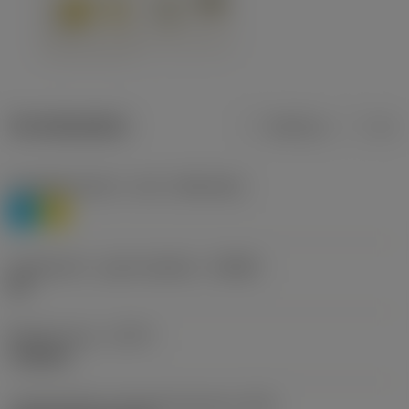
Termékadatok
Metrikus
Col
Anyagbesorolás 1. szint
(TMC1ISO)
P
M
Forgácstörő - gyártó jelölése
(CBMD)
HR
Művelet típus
(CTPT)
roughing
Lapkarögzítési stíluskód (metrikus)
(IFS)