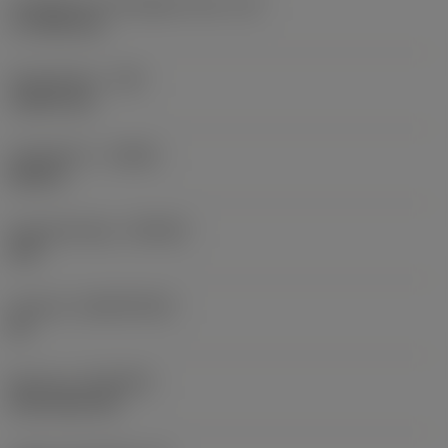
Forgácsoló él tényleges hossz
(LE)
17,7439 mm
Sarokrádiusz
(RE)
1,5875 mm
Forgásirány
(HAND)
Neutral
Anyagminőség
(GRADE)
235
Hordozó
(SUBSTRATE)
HC
Bevonat
(COATING)
CVD TiCN+TiN