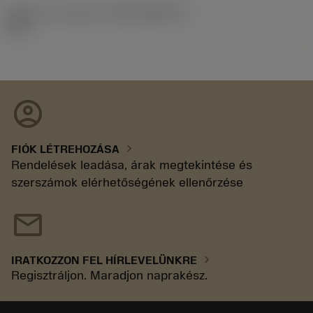
Kiadás azonosítója
(RELEASEPACK)
92.3
account_circle
chevron_right
FIÓK LÉTREHOZÁSA
Rendelések leadása, árak megtekintése és
szerszámok elérhetőségének ellenőrzése
mail
chevron_right
IRATKOZZON FEL HÍRLEVELÜNKRE
Regisztráljon. Maradjon naprakész.