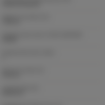
Cylindrical fixing hole
Rögzítési furat átmérő
(D1)
7,925 mm
Váltólapka alak és méret
(CUTINT_SIZESHAPE)
CN1906
Forgácsoló élek száma
(CEDC)
2
Beírható kör átmérő
(IC)
19,05 mm
Lapkaalak kódja
(SC)
Rhombic 80