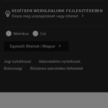
A Sandvik Coromantról
Vissza
Katalógusok és kézikönyvek
Manufacturing Wellness
Rendelés nyomon követése
SEGÍTSEN WEBOLDALUNK FEJLESZTÉSÉBEN
emoji_objects
chevron_right
Ossza meg visszajelzését vagy ötleteit
Karrier
Ajánlatkérés
Fenntartható üzlet
Cikkek
Metrikus
Col
Sajtó részére
chevron_right
Egyesült Államok | Magyar
Jogi nyilatkozat
Adatvédelmi nyilatkozat
Biztonsági
Általános szerződési feltételek