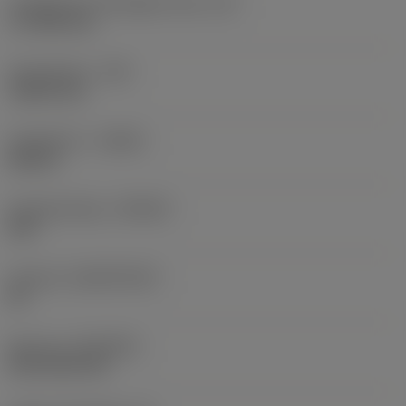
Forgácsoló él tényleges hossz
(LE)
17,7439 mm
Sarokrádiusz
(RE)
1,5875 mm
Forgásirány
(HAND)
Neutral
Anyagminőség
(GRADE)
235
Hordozó
(SUBSTRATE)
HC
Bevonat
(COATING)
CVD TiCN+TiN