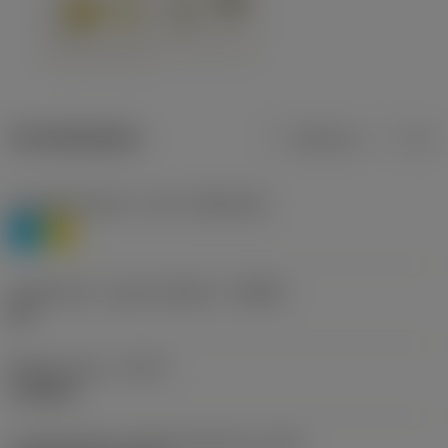
Termékadatok
Metrikus
Col
Anyagbesorolás 1. szint
(TMC1ISO)
P
M
Forgácstörő - gyártó jelölése
(CBMD)
HR
Művelet típus
(CTPT)
roughing
Lapkarögzítési stíluskód (metrikus)
(IFS)