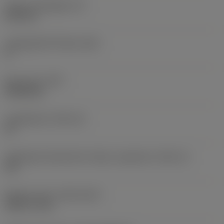
Lapka vastagsága
(S)
6,35 mm
Legnagyobb hátszög
(AN)
0 °
Elem súlya
(WT)
0,0262 kg
Lapkafészek
(SSC_M)
19
Váltólapka fészekméret kódja, angolszász
(SSC_N)
3/4
Release date
(ValFrom20)
1992. 11. 02.