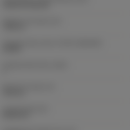
Cylindrical fixing hole
Rögzítési furat átmérő
(D1)
7,925 mm
Váltólapka alak és méret
(CUTINT_SIZESHAPE)
CN1906
Forgácsoló élek száma
(CEDC)
2
Beírható kör átmérő
(IC)
19,05 mm
Lapkaalak kódja
(SC)
Rhombic 80