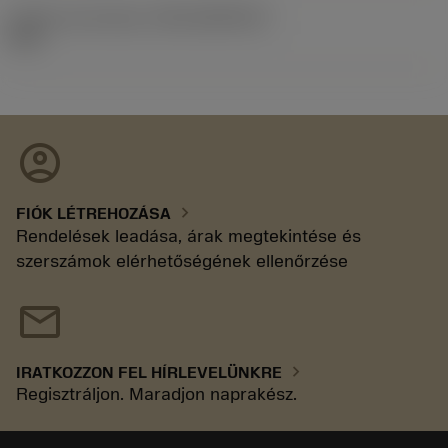
Kiadás azonosítója
(RELEASEPACK)
92.3
account_circle
chevron_right
FIÓK LÉTREHOZÁSA
Rendelések leadása, árak megtekintése és
szerszámok elérhetőségének ellenőrzése
mail
chevron_right
IRATKOZZON FEL HÍRLEVELÜNKRE
Regisztráljon. Maradjon naprakész.