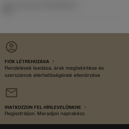
Kiadás azonosítója
(RELEASEPACK)
92.3
account_circle
chevron_right
FIÓK LÉTREHOZÁSA
Rendelések leadása, árak megtekintése és
szerszámok elérhetőségének ellenőrzése
mail
chevron_right
IRATKOZZON FEL HÍRLEVELÜNKRE
Regisztráljon. Maradjon naprakész.