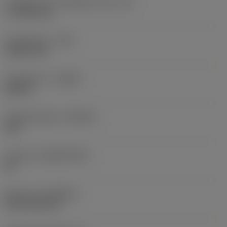
Forgácsoló él tényleges hossz
(LE)
17,7439 mm
Sarokrádiusz
(RE)
1,5875 mm
Forgásirány
(HAND)
Neutral
Anyagminőség
(GRADE)
235
Hordozó
(SUBSTRATE)
HC
Bevonat
(COATING)
CVD TiCN+TiN