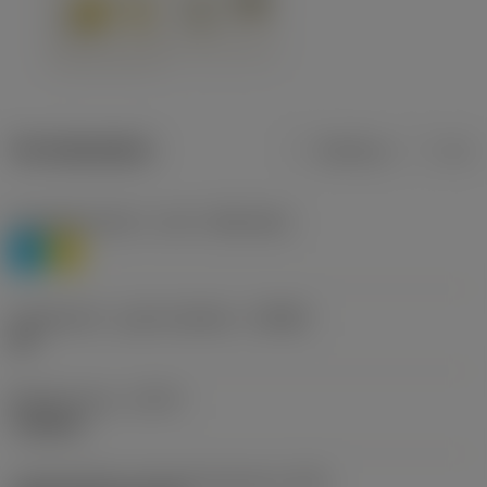
Termékadatok
Metrikus
Col
Anyagbesorolás 1. szint
(TMC1ISO)
P
M
Forgácstörő - gyártó jelölése
(CBMD)
HR
Művelet típus
(CTPT)
roughing
Lapkarögzítési stíluskód (metrikus)
(IFS)