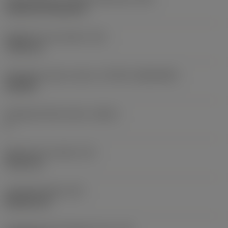
Cylindrical fixing hole
Rögzítési furat átmérő
(D1)
7,925 mm
Váltólapka alak és méret
(CUTINT_SIZESHAPE)
CN1906
Forgácsoló élek száma
(CEDC)
2
Beírható kör átmérő
(IC)
19,05 mm
Lapkaalak kódja
(SC)
Rhombic 80