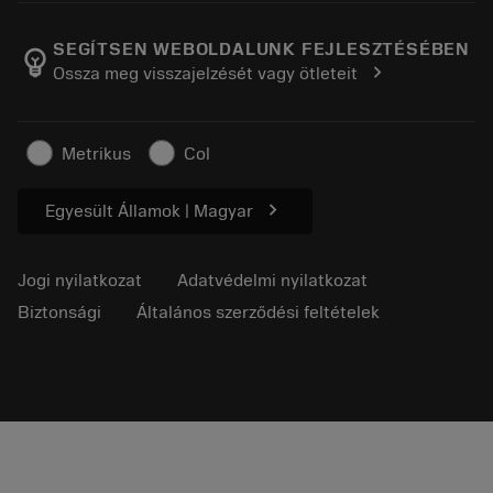
A Sandvik Coromantról
Vissza
Katalógusok és kézikönyvek
Manufacturing Wellness
Rendelés nyomon követése
SEGÍTSEN WEBOLDALUNK FEJLESZTÉSÉBEN
emoji_objects
chevron_right
Ossza meg visszajelzését vagy ötleteit
Karrier
Ajánlatkérés
Fenntartható üzlet
Cikkek
Metrikus
Col
Sajtó részére
chevron_right
Egyesült Államok | Magyar
Jogi nyilatkozat
Adatvédelmi nyilatkozat
Biztonsági
Általános szerződési feltételek