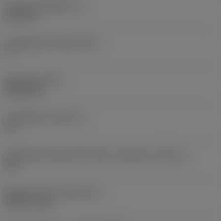
Lapka vastagsága
(S)
6,35 mm
Legnagyobb hátszög
(AN)
0 °
Elem súlya
(WT)
0,0262 kg
Lapkafészek
(SSC_M)
19
Váltólapka fészekméret kódja, angolszász
(SSC_N)
3/4
Release date
(ValFrom20)
1992. 11. 02.