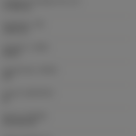
Forgácsoló él tényleges hossz
(LE)
17,7439 mm
Sarokrádiusz
(RE)
1,5875 mm
Forgásirány
(HAND)
Neutral
Anyagminőség
(GRADE)
235
Hordozó
(SUBSTRATE)
HC
Bevonat
(COATING)
CVD TiCN+TiN