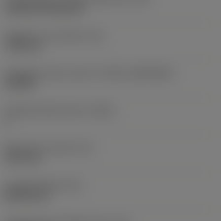
Cylindrical fixing hole
Rögzítési furat átmérő
(D1)
7,925 mm
Váltólapka alak és méret
(CUTINT_SIZESHAPE)
CN1906
Forgácsoló élek száma
(CEDC)
2
Beírható kör átmérő
(IC)
19,05 mm
Lapkaalak kódja
(SC)
Rhombic 80