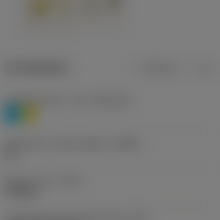
Termékadatok
Metrikus
Col
Anyagbesorolás 1. szint
(TMC1ISO)
P
M
Forgácstörő - gyártó jelölése
(CBMD)
HR
Művelet típus
(CTPT)
roughing
Lapkarögzítési stíluskód (metrikus)
(IFS)