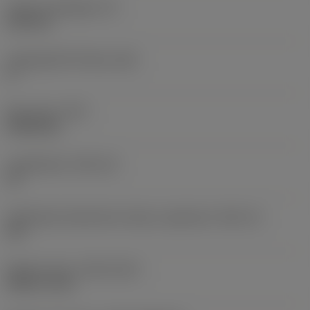
Lapka vastagsága
(S)
6,35 mm
Legnagyobb hátszög
(AN)
0 °
Elem súlya
(WT)
0,0262 kg
Lapkafészek
(SSC_M)
19
Váltólapka fészekméret kódja, angolszász
(SSC_N)
3/4
Release date
(ValFrom20)
1992. 11. 02.