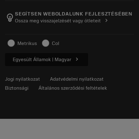
A Sandvik Coromantról
Vissza
Katalógusok és kézikönyvek
Manufacturing Wellness
Rendelés nyomon követése
SEGÍTSEN WEBOLDALUNK FEJLESZTÉSÉBEN
emoji_objects
chevron_right
Ossza meg visszajelzését vagy ötleteit
Karrier
Ajánlatkérés
Fenntartható üzlet
Cikkek
Metrikus
Col
Sajtó részére
chevron_right
Egyesült Államok | Magyar
Jogi nyilatkozat
Adatvédelmi nyilatkozat
Biztonsági
Általános szerződési feltételek