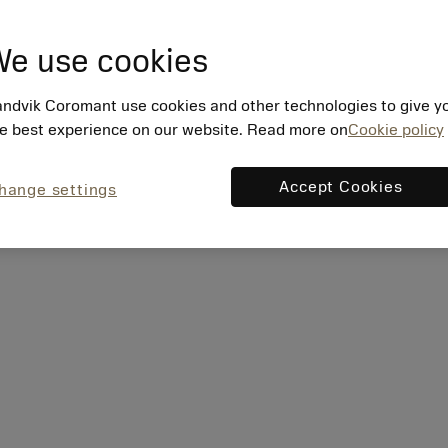
e use cookies
ndvik Coromant use cookies and other technologies to give y
e best experience on our website. Read more on
Cookie policy
Accept Cookies
hange settings