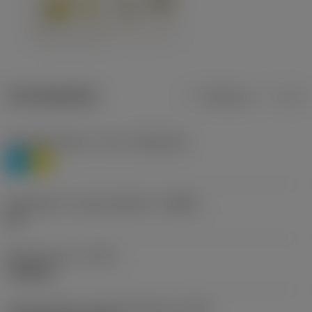
Termékadatok
Metrikus
Col
Anyagbesorolás 1. szint
(TMC1ISO)
P
M
Forgácstörő - gyártó jelölése
(CBMD)
HR
Művelet típus
(CTPT)
roughing
Lapkarögzítési stíluskód (metrikus)
(IFS)