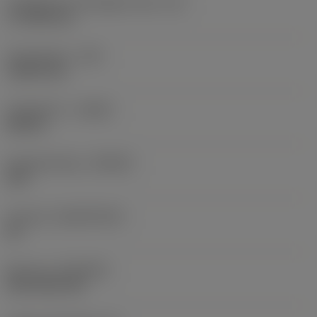
Forgácsoló él tényleges hossz
(LE)
17,7439 mm
Sarokrádiusz
(RE)
1,5875 mm
Forgásirány
(HAND)
Neutral
Anyagminőség
(GRADE)
235
Hordozó
(SUBSTRATE)
HC
Bevonat
(COATING)
CVD TiCN+TiN