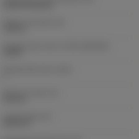
Cylindrical fixing hole
Rögzítési furat átmérő
(D1)
7,925 mm
Váltólapka alak és méret
(CUTINT_SIZESHAPE)
CN1906
Forgácsoló élek száma
(CEDC)
2
Beírható kör átmérő
(IC)
19,05 mm
Lapkaalak kódja
(SC)
Rhombic 80