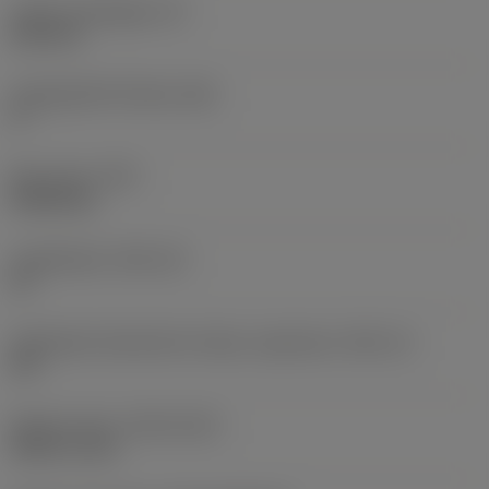
Lapka vastagsága
(S)
6,35 mm
Legnagyobb hátszög
(AN)
0 °
Elem súlya
(WT)
0,0262 kg
Lapkafészek
(SSC_M)
19
Váltólapka fészekméret kódja, angolszász
(SSC_N)
3/4
Release date
(ValFrom20)
1992. 11. 02.