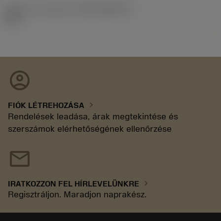
Kiadás azonosítója
(RELEASEPACK)
92.3
account_circle
chevron_right
FIÓK LÉTREHOZÁSA
Rendelések leadása, árak megtekintése és
szerszámok elérhetőségének ellenőrzése
mail
chevron_right
IRATKOZZON FEL HÍRLEVELÜNKRE
Regisztráljon. Maradjon naprakész.