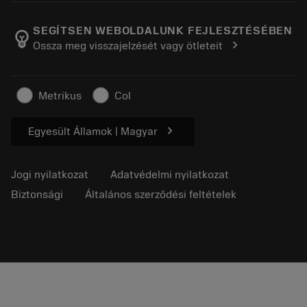
A Sandvik Coromantról
Vissza
Katalógusok és kézikönyvek
Manufacturing Wellness
Rendelés nyomon követése
SEGÍTSEN WEBOLDALUNK FEJLESZTÉSÉBEN
emoji_objects
chevron_right
Ossza meg visszajelzését vagy ötleteit
Karrier
Ajánlatkérés
Fenntartható üzlet
Cikkek
Metrikus
Col
Sajtó részére
chevron_right
Egyesült Államok | Magyar
Jogi nyilatkozat
Adatvédelmi nyilatkozat
Biztonsági
Általános szerződési feltételek