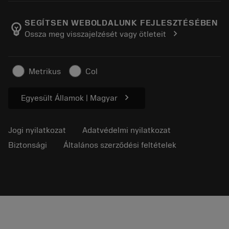
A Sandvik Coromantról
Vissza
Katalógusok és kézikönyvek
Manufacturing Wellness
Rendelés nyomon követése
SEGÍTSEN WEBOLDALUNK FEJLESZTÉSÉBEN
emoji_objects
chevron_right
Ossza meg visszajelzését vagy ötleteit
Karrier
Ajánlatkérés
Fenntartható üzlet
Cikkek
Metrikus
Col
Sajtó részére
chevron_right
Egyesült Államok | Magyar
Jogi nyilatkozat
Adatvédelmi nyilatkozat
Biztonsági
Általános szerződési feltételek