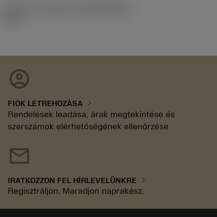
Kiadás azonosítója
(RELEASEPACK)
92.3
account_circle
chevron_right
FIÓK LÉTREHOZÁSA
Rendelések leadása, árak megtekintése és
szerszámok elérhetőségének ellenőrzése
mail
chevron_right
IRATKOZZON FEL HÍRLEVELÜNKRE
Regisztráljon. Maradjon naprakész.