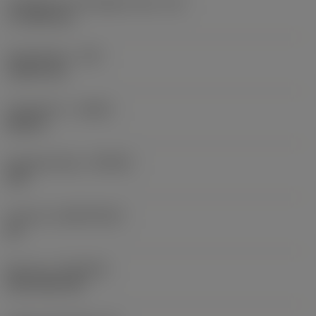
Forgácsoló él tényleges hossz
(LE)
17,7439 mm
Sarokrádiusz
(RE)
1,5875 mm
Forgásirány
(HAND)
Neutral
Anyagminőség
(GRADE)
235
Hordozó
(SUBSTRATE)
HC
Bevonat
(COATING)
CVD TiCN+TiN