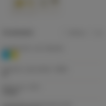
Termékadatok
Metrikus
Col
Anyagbesorolás 1. szint
(TMC1ISO)
P
M
Forgácstörő - gyártó jelölése
(CBMD)
HR
Művelet típus
(CTPT)
roughing
Lapkarögzítési stíluskód (metrikus)
(IFS)