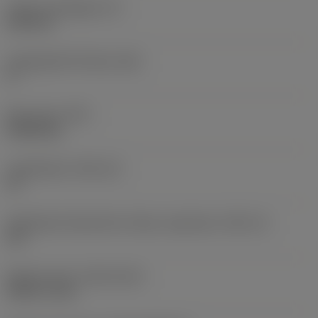
Lapka vastagsága
(S)
6,35 mm
Legnagyobb hátszög
(AN)
0 °
Elem súlya
(WT)
0,0262 kg
Lapkafészek
(SSC_M)
19
Váltólapka fészekméret kódja, angolszász
(SSC_N)
3/4
Release date
(ValFrom20)
1992. 11. 02.