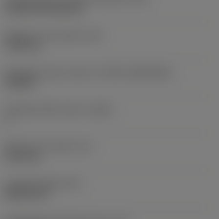
Cylindrical fixing hole
Rögzítési furat átmérő
(D1)
7,925 mm
Váltólapka alak és méret
(CUTINT_SIZESHAPE)
CN1906
Forgácsoló élek száma
(CEDC)
2
Beírható kör átmérő
(IC)
19,05 mm
Lapkaalak kódja
(SC)
Rhombic 80