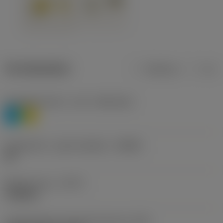
Termékadatok
Metrikus
Col
Anyagbesorolás 1. szint
(TMC1ISO)
P
M
Forgácstörő - gyártó jelölése
(CBMD)
HR
Művelet típus
(CTPT)
roughing
Lapkarögzítési stíluskód (metrikus)
(IFS)