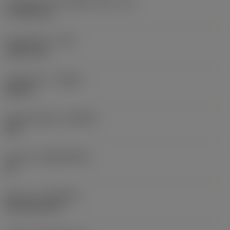
Forgácsoló él tényleges hossz
(LE)
17,7439 mm
Sarokrádiusz
(RE)
1,5875 mm
Forgásirány
(HAND)
Neutral
Anyagminőség
(GRADE)
235
Hordozó
(SUBSTRATE)
HC
Bevonat
(COATING)
CVD TiCN+TiN