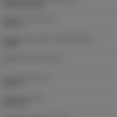
Cylindrical fixing hole
Rögzítési furat átmérő
(D1)
7,925 mm
Váltólapka alak és méret
(CUTINT_SIZESHAPE)
CN1906
Forgácsoló élek száma
(CEDC)
2
Beírható kör átmérő
(IC)
19,05 mm
Lapkaalak kódja
(SC)
Rhombic 80