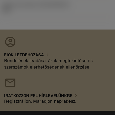
Kiadás azonosítója
(RELEASEPACK)
92.3
account_circle
chevron_right
FIÓK LÉTREHOZÁSA
Rendelések leadása, árak megtekintése és
szerszámok elérhetőségének ellenőrzése
mail
chevron_right
IRATKOZZON FEL HÍRLEVELÜNKRE
Regisztráljon. Maradjon naprakész.