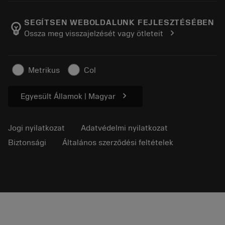
A Sandvik Coromantról
Vissza
Katalógusok és kézikönyvek
Manufacturing Wellness
Rendelés nyomon követése
SEGÍTSEN WEBOLDALUNK FEJLESZTÉSÉBEN
emoji_objects
chevron_right
Ossza meg visszajelzését vagy ötleteit
Karrier
Ajánlatkérés
Fenntartható üzlet
Cikkek
Metrikus
Col
Sajtó részére
chevron_right
Egyesült Államok | Magyar
Jogi nyilatkozat
Adatvédelmi nyilatkozat
Biztonsági
Általános szerződési feltételek