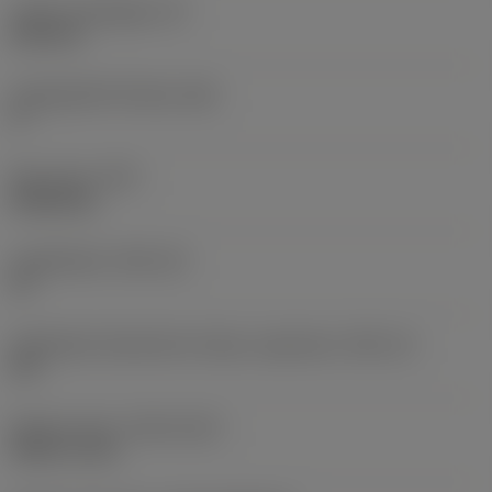
Lapka vastagsága
(S)
6,35 mm
Legnagyobb hátszög
(AN)
0 °
Elem súlya
(WT)
0,0262 kg
Lapkafészek
(SSC_M)
19
Váltólapka fészekméret kódja, angolszász
(SSC_N)
3/4
Release date
(ValFrom20)
1992. 11. 02.