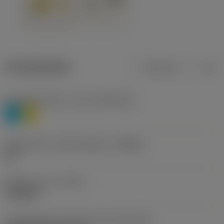
Termékadatok
Metrikus
Col
Anyagbesorolás 1. szint
(TMC1ISO)
P
M
Forgácstörő - gyártó jelölése
(CBMD)
HR
Művelet típus
(CTPT)
roughing
Lapkarögzítési stíluskód (metrikus)
(IFS)