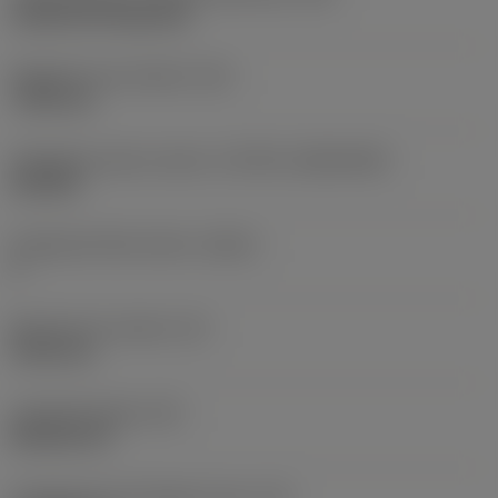
Cylindrical fixing hole
Rögzítési furat átmérő
(D1)
7,925 mm
Váltólapka alak és méret
(CUTINT_SIZESHAPE)
CN1906
Forgácsoló élek száma
(CEDC)
2
Beírható kör átmérő
(IC)
19,05 mm
Lapkaalak kódja
(SC)
Rhombic 80
Forgácsoló él tényleges hossz
(LE)