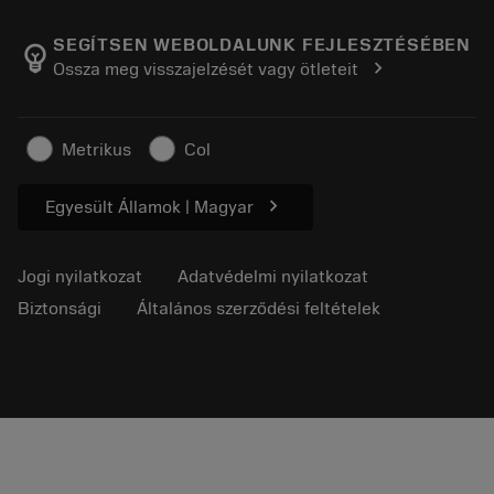
A Sandvik Coromantról
Vissza
Katalógusok és kézikönyvek
Manufacturing Wellness
Rendelés nyomon követése
SEGÍTSEN WEBOLDALUNK FEJLESZTÉSÉBEN
emoji_objects
chevron_right
Ossza meg visszajelzését vagy ötleteit
Karrier
Ajánlatkérés
Fenntartható üzlet
Cikkek
Metrikus
Col
Sajtó részére
chevron_right
Egyesült Államok | Magyar
Jogi nyilatkozat
Adatvédelmi nyilatkozat
Biztonsági
Általános szerződési feltételek