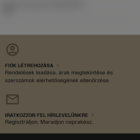
Kiadás azonosítója
(RELEASEPACK)
92.3
account_circle
chevron_right
FIÓK LÉTREHOZÁSA
Rendelések leadása, árak megtekintése és
szerszámok elérhetőségének ellenőrzése
mail
chevron_right
IRATKOZZON FEL HÍRLEVELÜNKRE
Regisztráljon. Maradjon naprakész.