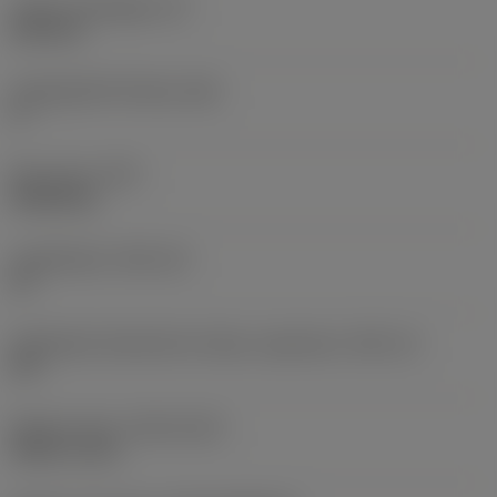
Lapka vastagsága
(S)
6,35 mm
Legnagyobb hátszög
(AN)
0 °
Elem súlya
(WT)
0,0262 kg
Lapkafészek
(SSC_M)
19
Váltólapka fészekméret kódja, angolszász
(SSC_N)
3/4
Release date
(ValFrom20)
1992. 11. 02.