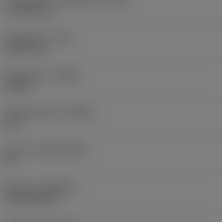
17,7439 mm
Sarokrádiusz
(RE)
1,5875 mm
Forgásirány
(HAND)
Neutral
Anyagminőség
(GRADE)
235
Hordozó
(SUBSTRATE)
HC
Bevonat
(COATING)
CVD TiCN+TiN