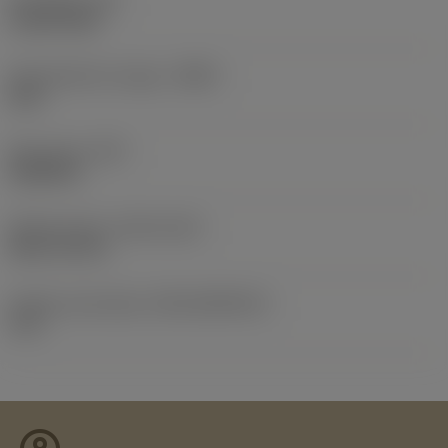
Nyomaték
(TQ)
5,1629 ftlbf
Szerszámtest anyaga
(BMC)
Acél
Elem súlya
(WT)
0,8598 lb
Release date
(ValFrom20)
2011. 09. 20.
Kiadás azonosítója
(RELEASEPACK)
11.2