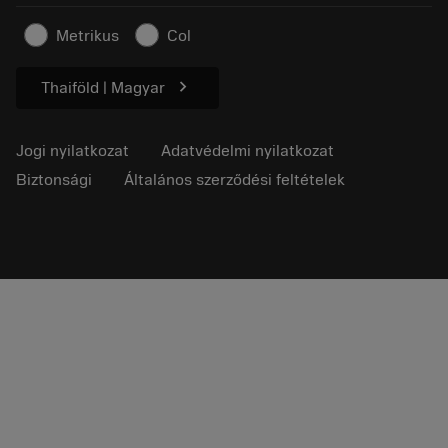
Biztonsági információk
Metrikus
Col
Fenntarthatóság
chevron_right
Thaiföld | Magyar
Jogi nyilatkozat
Adatvédelmi nyilatkozat
Biztonsági
Általános szerződési feltételek