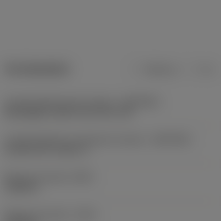
Termékadatok
Metrikus
Col
Csatlakozófelület gép irányban
(ADINTMS)
Rectangular shank -inch: 3/4 x 3/4
Csatlakozófelület munkadarab irányban
(ADINTWS)
CoroTurn XS -metric: 6
Minimum kinyúlás
(OHN)
1,0039 in
Maximum kinyúlás
(OHX)