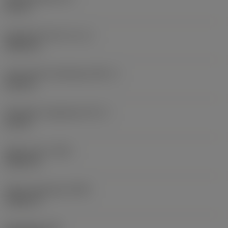
0,75 in
Gyakorlati hossz
(LF_1)
4,9213 in
Funkcionális szélesség
(WF_1)
0,375 in
Tényleges magasság
(HF_1)
0,75 in
Teljes hossz
(OAL)
4,9213 in
Teljes magasság
(OAH)
1,1811 in