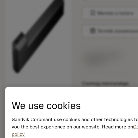
bookmark
Mentés a listára
balance
Termék összehaso
Egy héten belül
elérhető
Csomag mennyisége:
1
ISO: CXS-12-06FN
We use cookies
Anyagazonosító:
6074993
EAN: 26074993
Sandvik Coromant use cookies and other technologies to
ANSI: CXS-12-06FN
you the best experience on our website. Read more on
C
policy
Általános