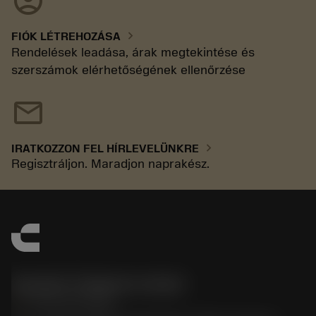
account_circle
chevron_right
FIÓK LÉTREHOZÁSA
Rendelések leadása, árak megtekintése és
szerszámok elérhetőségének ellenőrzése
mail
chevron_right
IRATKOZZON FEL HÍRLEVELÜNKRE
Regisztráljon. Maradjon naprakész.
Sandvik Thailand Limited
phone
+66 2 016 2120