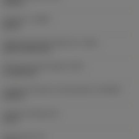
1,0039 in
Forgásirány
(HAND)
Neutral
Hűtőközeg-bevezetés jellege, kód
(CNSC)
without coolant entry
Hűtőközeg kivezetés jellege
(CXSC)
no coolant exit
Csatlakozás átmérője a szerszámoldalon
(DCONWS)
0,2362 in
Hasábszár szélesség
(B)
0,75 in
Szármagasság
(H)