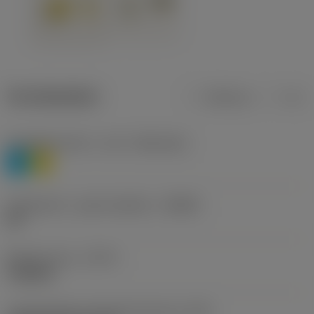
Termékadatok
Metrikus
Col
Anyagbesorolás 1. szint
(TMC1ISO)
P
M
Forgácstörő - gyártó jelölése
(CBMD)
HR
Művelet típus
(CTPT)
roughing
Lapkarögzítési stíluskód (metrikus)
(IFS)