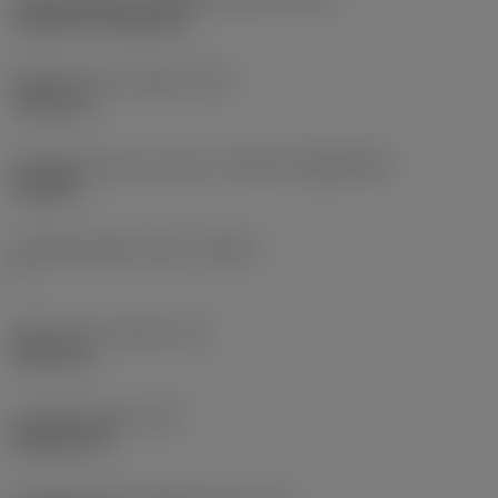
Cylindrical fixing hole
Rögzítési furat átmérő
(D1)
7,925 mm
Váltólapka alak és méret
(CUTINT_SIZESHAPE)
CN1906
Forgácsoló élek száma
(CEDC)
2
Beírható kör átmérő
(IC)
19,05 mm
Lapkaalak kódja
(SC)
Rhombic 80