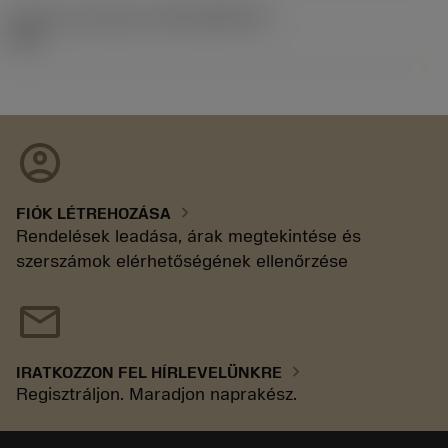
Kiadás azonosítója
(RELEASEPACK)
92.3
account_circle
chevron_right
FIÓK LÉTREHOZÁSA
Rendelések leadása, árak megtekintése és
szerszámok elérhetőségének ellenőrzése
mail
chevron_right
IRATKOZZON FEL HÍRLEVELÜNKRE
Regisztráljon. Maradjon naprakész.