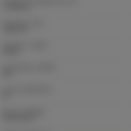
Forgácsoló él tényleges hossz
(LE)
17,7439 mm
Sarokrádiusz
(RE)
1,5875 mm
Forgásirány
(HAND)
Neutral
Anyagminőség
(GRADE)
235
Hordozó
(SUBSTRATE)
HC
Bevonat
(COATING)
CVD TiCN+TiN