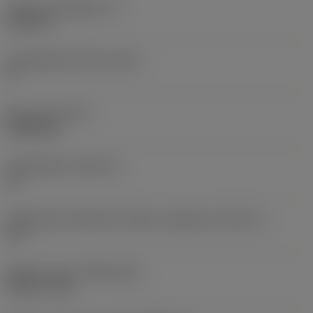
Lapka vastagsága
(S)
6,35 mm
Legnagyobb hátszög
(AN)
0 °
Elem súlya
(WT)
0,0262 kg
Lapkafészek
(SSC_M)
19
Váltólapka fészekméret kódja, angolszász
(SSC_N)
3/4
Release date
(ValFrom20)
1992. 11. 02.