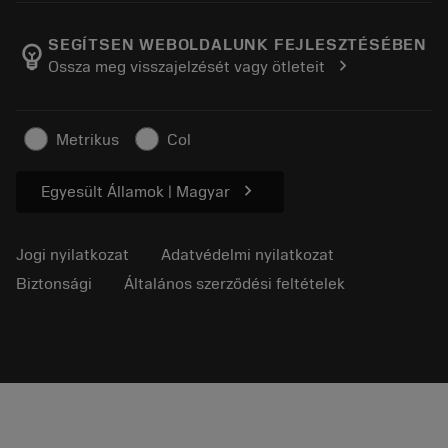
A Sandvik Coromantról
Vissza
Katalógusok és kézikönyvek
Manufacturing Wellness
Rendelés nyomon követése
SEGÍTSEN WEBOLDALUNK FEJLESZTÉSÉBEN
emoji_objects
chevron_right
Ossza meg visszajelzését vagy ötleteit
Karrier
Ajánlatkérés
Fenntartható üzlet
Cikkek
Metrikus
Col
Sajtó részére
chevron_right
Egyesült Államok | Magyar
Jogi nyilatkozat
Adatvédelmi nyilatkozat
Biztonsági
Általános szerződési feltételek