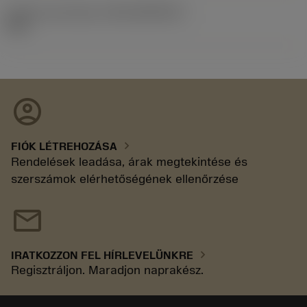
Kiadás azonosítója
(RELEASEPACK)
92.3
account_circle
chevron_right
FIÓK LÉTREHOZÁSA
Rendelések leadása, árak megtekintése és
szerszámok elérhetőségének ellenőrzése
mail
chevron_right
IRATKOZZON FEL HÍRLEVELÜNKRE
Regisztráljon. Maradjon naprakész.