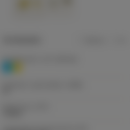
Termékadatok
Metrikus
Col
Anyagbesorolás 1. szint
(TMC1ISO)
P
M
Forgácstörő - gyártó jelölése
(CBMD)
HR
Művelet típus
(CTPT)
roughing
Lapkarögzítési stíluskód (metrikus)
(IFS)