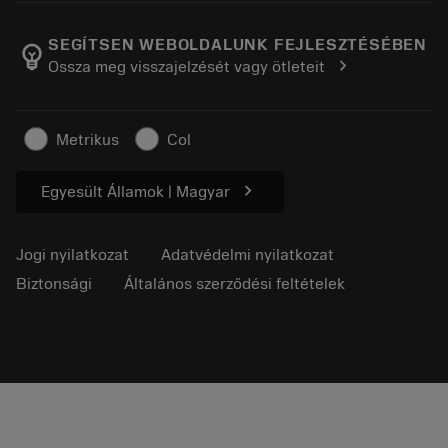
A Sandvik Coromantról
Vissza
Katalógusok és kézikönyvek
Manufacturing Wellness
Rendelés nyomon követése
SEGÍTSEN WEBOLDALUNK FEJLESZTÉSÉBEN
emoji_objects
chevron_right
Ossza meg visszajelzését vagy ötleteit
Karrier
Ajánlatkérés
Fenntartható üzlet
Cikkek
Metrikus
Col
Sajtó részére
chevron_right
Egyesült Államok | Magyar
Jogi nyilatkozat
Adatvédelmi nyilatkozat
Biztonsági
Általános szerződési feltételek