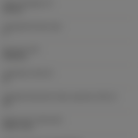
Lapka vastagsága
(S)
6,35 mm
Legnagyobb hátszög
(AN)
0 °
Elem súlya
(WT)
0,0262 kg
Lapkafészek
(SSC_M)
19
Váltólapka fészekméret kódja, angolszász
(SSC_N)
3/4
Release date
(ValFrom20)
1992. 11. 02.