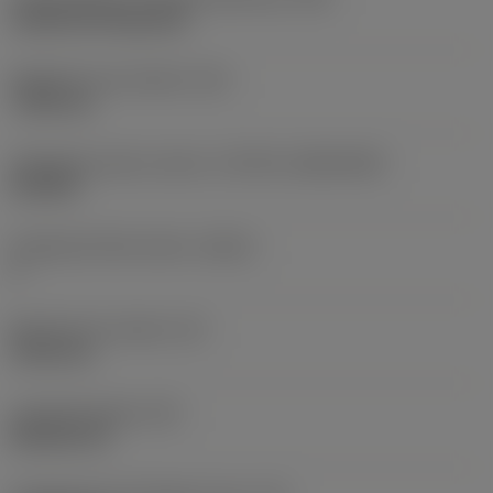
Cylindrical fixing hole
Rögzítési furat átmérő
(D1)
7,925 mm
Váltólapka alak és méret
(CUTINT_SIZESHAPE)
CN1906
Forgácsoló élek száma
(CEDC)
2
Beírható kör átmérő
(IC)
19,05 mm
Lapkaalak kódja
(SC)
Rhombic 80