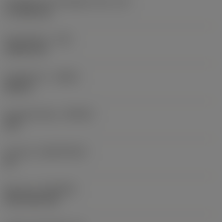
Forgácsoló él tényleges hossz
(LE)
17,7439 mm
Sarokrádiusz
(RE)
1,5875 mm
Forgásirány
(HAND)
Neutral
Anyagminőség
(GRADE)
235
Hordozó
(SUBSTRATE)
HC
Bevonat
(COATING)
CVD TiCN+TiN