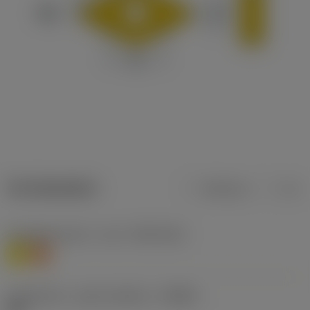
Termékadatok
Metrikus
Col
Anyagbesorolás 1. szint
(TMC1ISO)
M
S
Forgácstörő - gyártó jelölése
(CBMD)