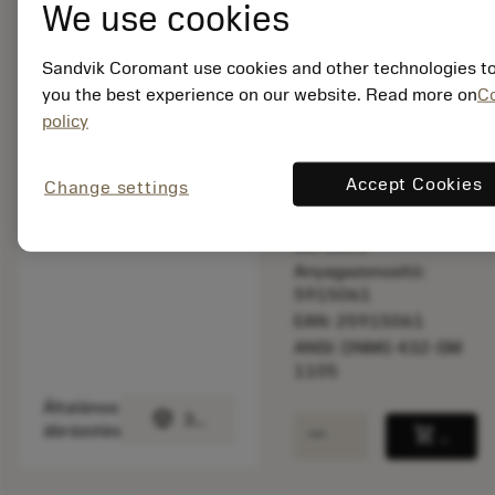
We use cookies
Listaár:
Sandvik Coromant use cookies and other technologies to
21.20 EUR
you the best experience on our website. Read more on
C
Elérhető
policy
Csomag mennyisége:
Accept Cookies
Change settings
10
ISO: DNMG 15 04 08-
SM 1105
Anyagazonosító:
5915061
EAN: 25915061
ANSI: DNMG 432-SM
1105
Általános
deployed_code
3D modell megjelenítése
remove
add
ábrázolás
shopping_cart
Kosár