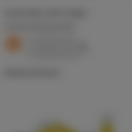
Kezdő értékek
(KAPR
93 deg
)
S2.0.Z.AG
,
Keménység: 350 HB
a
2 mm (0.2 - 2.5)
p
S
f
0.22 mm/r (0.1 - 0.28)
n
h
0.22 mm/r (0.1 - 0.28)
ex
v
32 m/min (65 - 23)
c
Műszaki illusztrációk