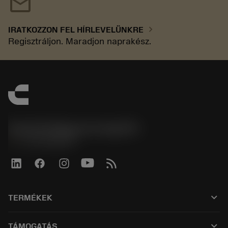
mail
chevron_right
IRATKOZZON FEL HÍRLEVELÜNKRE
Regisztráljon. Maradjon naprakész.
Sandvik Magyarország Kft.
phone
+3614088649
keyboard_arrow_down
TERMÉKEK
Tüm araçlar
keyboard_arrow_down
TÁMOGATÁS