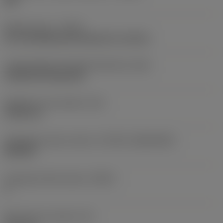
SM
Művelet típus
(CTPT)
pre-machining with demand on surface
Lapkarögzítési stíluskód (metrikus)
(IFS)
Cylindrical fixing hole
Rögzítési furat átmérő
(D1)
5,156 mm
Váltólapka alak és méret
(CUTINT_SIZESHAPE)
DN1504
Forgácsoló élek száma
(CEDC)
4
Beírható kör átmérő
(IC)