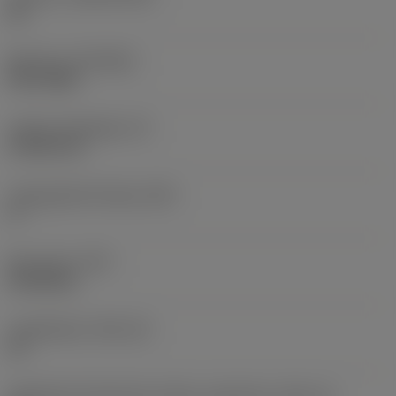
HC
Bevonat
(COATING)
PVD TiAlN
Lapka vastagsága
(S)
4,7625 mm
Legnagyobb hátszög
(AN)
0 °
Elem súlya
(WT)
0,0108 kg
Lapkafészek
(SSC_M)
15