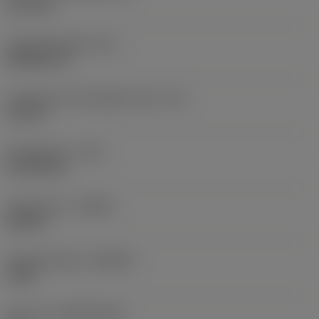
12,7 mm
Lapkaalak kódja
(SC)
Rhombic 55
Forgácsoló él tényleges hossz
(LE)
6,4 mm
Sarokrádiusz
(RE)
0,7938 mm
Forgásirány
(HAND)
Neutral
Anyagminőség
(GRADE)
1105
Hordozó
(SUBSTRATE)