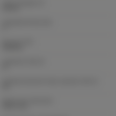
Lapka vastagsága
(S)
6,35 mm
Legnagyobb hátszög
(AN)
0 °
Elem súlya
(WT)
0,0262 kg
Lapkafészek
(SSC_M)
19
Váltólapka fészekméret kódja, angolszász
(SSC_N)
3/4
Release date
(ValFrom20)
1992. 11. 02.