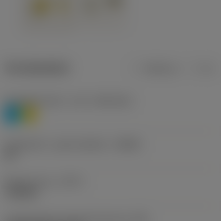
Termékadatok
Metrikus
Col
Anyagbesorolás 1. szint
(TMC1ISO)
P
M
Forgácstörő - gyártó jelölése
(CBMD)
HR
Művelet típus
(CTPT)
roughing
Lapkarögzítési stíluskód (metrikus)
(IFS)