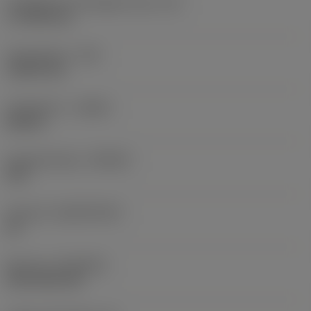
Forgácsoló él tényleges hossz
(LE)
17,7439 mm
Sarokrádiusz
(RE)
1,5875 mm
Forgásirány
(HAND)
Neutral
Anyagminőség
(GRADE)
235
Hordozó
(SUBSTRATE)
HC
Bevonat
(COATING)
CVD TiCN+TiN