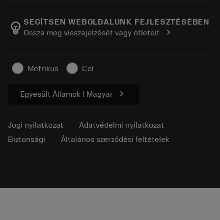
A Sandvik Coromantról
Vissza
Katalógusok és kézikönyvek
Manufacturing Wellness
Rendelés nyomon követése
SEGÍTSEN WEBOLDALUNK FEJLESZTÉSÉBEN
emoji_objects
chevron_right
Ossza meg visszajelzését vagy ötleteit
Karrier
Ajánlatkérés
Fenntartható üzlet
Cikkek
Metrikus
Col
Sajtó részére
chevron_right
Egyesült Államok | Magyar
Jogi nyilatkozat
Adatvédelmi nyilatkozat
Biztonsági
Általános szerződési feltételek