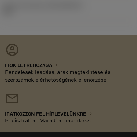
Kiadás azonosítója
(RELEASEPACK)
92.3
account_circle
chevron_right
FIÓK LÉTREHOZÁSA
Rendelések leadása, árak megtekintése és
szerszámok elérhetőségének ellenőrzése
mail
chevron_right
IRATKOZZON FEL HÍRLEVELÜNKRE
Regisztráljon. Maradjon naprakész.