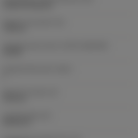
Cylindrical fixing hole
Rögzítési furat átmérő
(D1)
7,925 mm
Váltólapka alak és méret
(CUTINT_SIZESHAPE)
CN1906
Forgácsoló élek száma
(CEDC)
2
Beírható kör átmérő
(IC)
19,05 mm
Lapkaalak kódja
(SC)
Rhombic 80