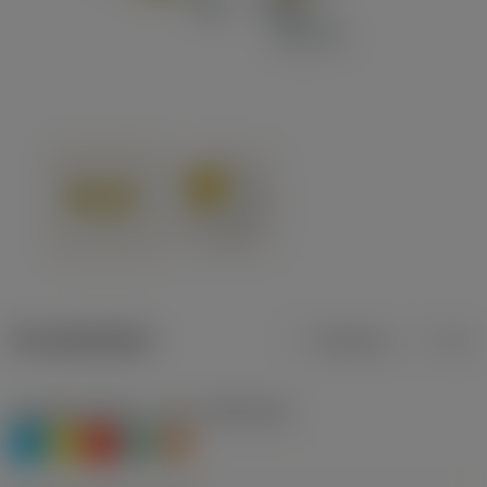
Termékadatok
Metrikus
Col
Anyagbesorolás 1. szint
(TMC1ISO)
P
M
K
N
S