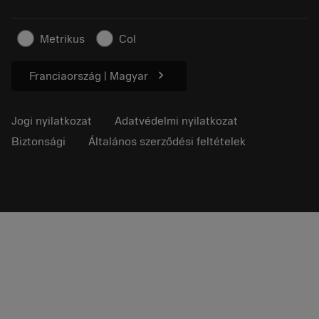
Fenntartható üzlet
Cikkek
Metrikus
Col
Sajtó részére
chevron_right
Franciaország | Magyar
Jogi nyilatkozat
Adatvédelmi nyilatkozat
Biztonsági
Általános szerződési feltételek