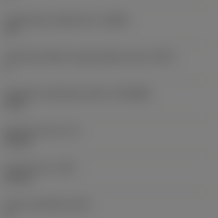
Homlokszög, tengelyirányú
(GAMP)
1,5 °
Perifériális effektív forgácsolóélek száma
(ZEFP)
3
Gépoldali csatlakozási átmérő
(DCONMS)
6 mm
Gyakorlati hossz
(LF)
2,8 mm
Kinyúló hossz
(LPR)
3,6 mm
Horony spirálszög
(FHA)
0 °