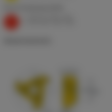
K2.2.C.UT
,
Keménység: 245 HB
f
0.04 mm (0.02 - 0.07)
z
K
v
220 m/min (250 - 200)
c
Műszaki illusztrációk