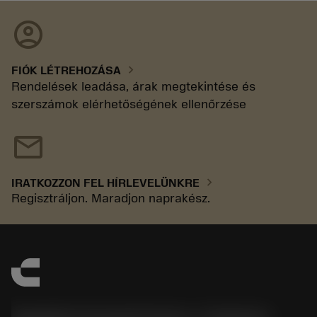
account_circle
chevron_right
FIÓK LÉTREHOZÁSA
Rendelések leadása, árak megtekintése és
szerszámok elérhetőségének ellenőrzése
mail
chevron_right
IRATKOZZON FEL HÍRLEVELÜNKRE
Regisztráljon. Maradjon naprakész.