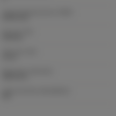
Forgási sebesség maximuma
(RPMX)
80 000 1/min
Elem súlya
(WT)
0,0015 kg
Teljes hossz
(OAL)
3,6 mm
Release date
(ValFrom20)
2008. 08. 22.
Kiadás azonosítója
(RELEASEPACK)
08.2