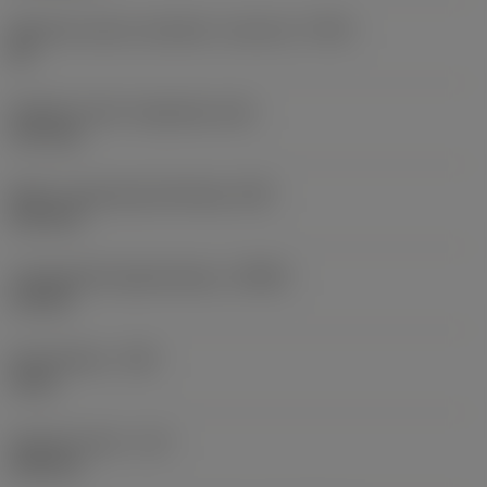
Menetek száma colonként, maximum
(TPIX)
24
Elméleti menet magasság
(HA)
1,37 mm
Menet magasság különbség
(HB)
0,12 mm
Legnagyobb fogásmélység
(APMX)
1,2 mm
Sarokrádiusz
(RE)
0 mm
Hasznos hossz
(LU)
2,45 mm