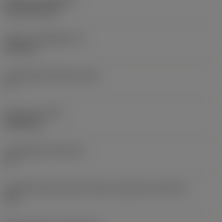
Bevonat
(COATING)
CVD TiCN+TiN
Lapka vastagsága
(S)
6,35 mm
Legnagyobb hátszög
(AN)
0 °
Elem súlya
(WT)
0,0262 kg
Lapkafészek
(SSC_M)
19
Váltólapka fészekméret kódja, angolszász
(SSC_N)
3/4