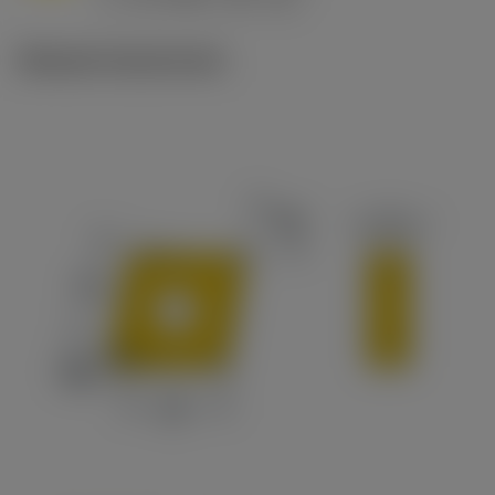
c
Műszaki illusztrációk