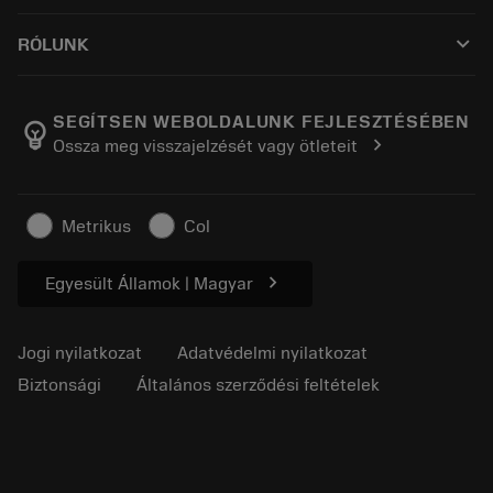
Hogyan vásárolhatok?
Útmutatók és oktatóanyagok
Tailor Made
keyboard_arrow_down
RÓLUNK
Megrendelés
Kalkulátorok és alkalmazások
A Sandvik Coromantról
Vissza
Katalógusok és kézikönyvek
Manufacturing Wellness
Rendelés nyomon követése
SEGÍTSEN WEBOLDALUNK FEJLESZTÉSÉBEN
emoji_objects
chevron_right
Ossza meg visszajelzését vagy ötleteit
Karrier
Ajánlatkérés
Fenntartható üzlet
Cikkek
Metrikus
Col
Sajtó részére
chevron_right
Egyesült Államok | Magyar
Jogi nyilatkozat
Adatvédelmi nyilatkozat
Biztonsági
Általános szerződési feltételek