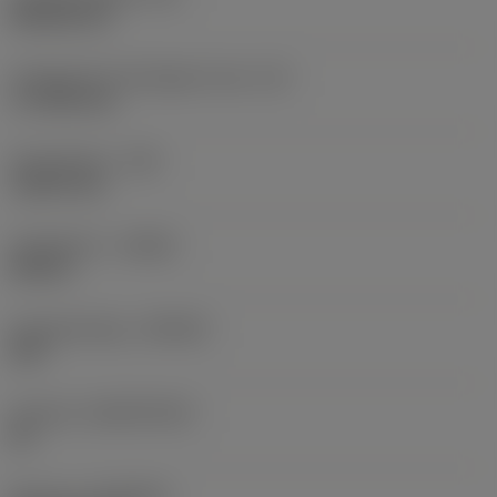
Rhombic 80
Forgácsoló él tényleges hossz
(LE)
17,7439 mm
Sarokrádiusz
(RE)
1,5875 mm
Forgásirány
(HAND)
Neutral
Anyagminőség
(GRADE)
235
Hordozó
(SUBSTRATE)
HC