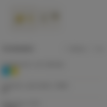
Termékadatok
Metrikus
Col
Anyagbesorolás 1. szint
(TMC1ISO)
P
M
Forgácstörő - gyártó jelölése
(CBMD)
HR
Művelet típus
(CTPT)