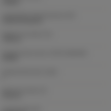
roughing
Lapkarögzítési stíluskód (metrikus)
(IFS)
Cylindrical fixing hole
Rögzítési furat átmérő
(D1)
7,925 mm
Váltólapka alak és méret
(CUTINT_SIZESHAPE)
CN1906
Forgácsoló élek száma
(CEDC)
2
Beírható kör átmérő
(IC)
19,05 mm
Lapkaalak kódja
(SC)