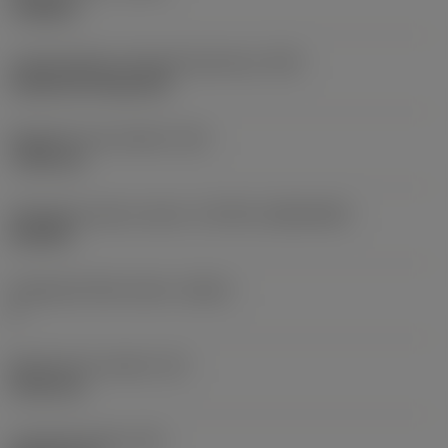
roughing
Lapkarögzítési stíluskód (metrikus)
(IFS)
Cylindrical fixing hole
Rögzítési furat átmérő
(D1)
7,925 mm
Váltólapka alak és méret
(CUTINT_SIZESHAPE)
CN1906
Forgácsoló élek száma
(CEDC)
2
Beírható kör átmérő
(IC)
19,05 mm
Lapkaalak kódja
(SC)