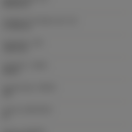
Rhombic 80
Forgácsoló él tényleges hossz
(LE)
17,7439 mm
Sarokrádiusz
(RE)
1,5875 mm
Forgásirány
(HAND)
Neutral
Anyagminőség
(GRADE)
235
Hordozó
(SUBSTRATE)
HC