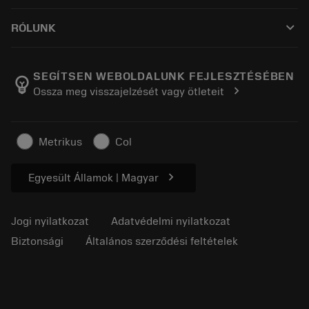
Hogyan vásárolhatok?
Útmutatók és oktatóanyagok
Tailor Made
keyboard_arrow_down
RÓLUNK
Megrendelés
Kalkulátorok és alkalmazások
A Sandvik Coromantról
Vissza
Katalógusok és kézikönyvek
Manufacturing Wellness
Rendelés nyomon követése
SEGÍTSEN WEBOLDALUNK FEJLESZTÉSÉBEN
emoji_objects
chevron_right
Ossza meg visszajelzését vagy ötleteit
Karrier
Ajánlatkérés
Fenntartható üzlet
Cikkek
Metrikus
Col
Sajtó részére
chevron_right
Egyesült Államok | Magyar
Jogi nyilatkozat
Adatvédelmi nyilatkozat
Biztonsági
Általános szerződési feltételek