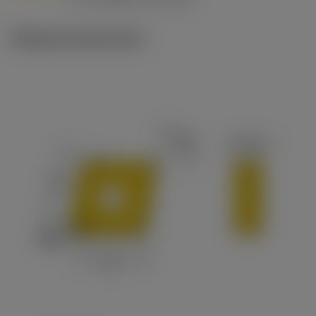
c
Műszaki illusztrációk