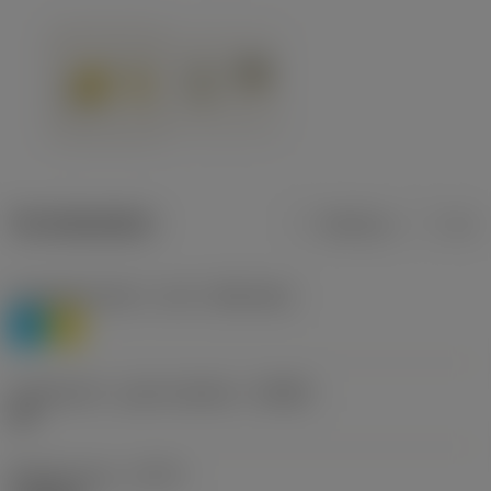
Termékadatok
Metrikus
Col
Anyagbesorolás 1. szint
(TMC1ISO)
P
M
Forgácstörő - gyártó jelölése
(CBMD)
HR
Művelet típus
(CTPT)