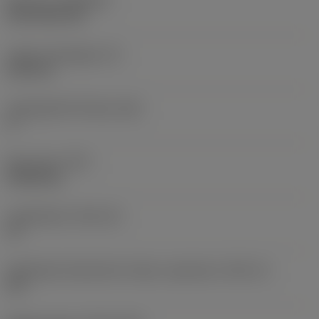
Bevonat
(COATING)
CVD TiCN+TiN
Lapka vastagsága
(S)
6,35 mm
Legnagyobb hátszög
(AN)
0 °
Elem súlya
(WT)
0,0262 kg
Lapkafészek
(SSC_M)
19
Váltólapka fészekméret kódja, angolszász
(SSC_N)
3/4