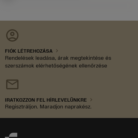
account_circle
chevron_right
FIÓK LÉTREHOZÁSA
Rendelések leadása, árak megtekintése és
szerszámok elérhetőségének ellenőrzése
mail
chevron_right
IRATKOZZON FEL HÍRLEVELÜNKRE
Regisztráljon. Maradjon naprakész.