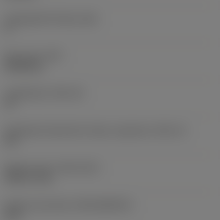
Legnagyobb hátszög
(AN)
0 °
Elem súlya
(WT)
0,0262 kg
Lapkafészek
(SSC_M)
19
Váltólapka fészekméret kódja, angolszász
(SSC_N)
3/4
Release date
(ValFrom20)
1992. 11. 02.
Kiadás azonosítója
(RELEASEPACK)
92.3