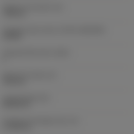
Rögzítési furat átmérő
(D1)
7,925 mm
Váltólapka alak és méret
(CUTINT_SIZESHAPE)
CN1906
Forgácsoló élek száma
(CEDC)
2
Beírható kör átmérő
(IC)
19,05 mm
Lapkaalak kódja
(SC)
Rhombic 80
Forgácsoló él tényleges hossz
(LE)
17,7439 mm