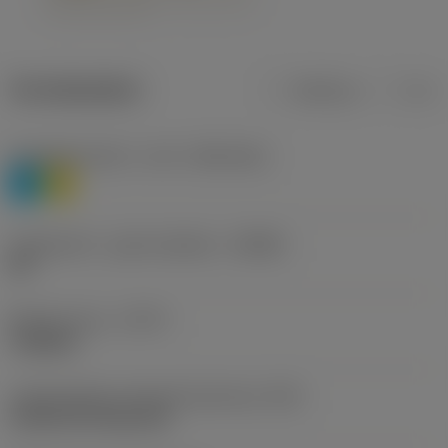
Termékadatok
Metrikus
Col
Anyagbesorolás 1. szint
(TMC1ISO)
P
M
Forgácstörő - gyártó jelölése
(CBMD)
HR
Művelet típus
(CTPT)
roughing
Lapkarögzítési stíluskód (metrikus)
(IFS)
Cylindrical fixing hole