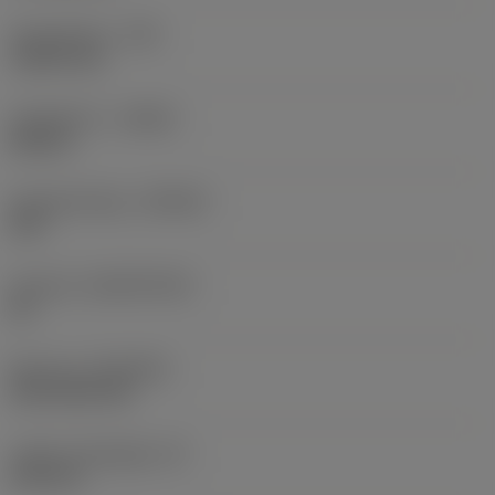
Sarokrádiusz
(RE)
1,5875 mm
Forgásirány
(HAND)
Neutral
Anyagminőség
(GRADE)
235
Hordozó
(SUBSTRATE)
HC
Bevonat
(COATING)
CVD TiCN+TiN
Lapka vastagsága
(S)
6,35 mm