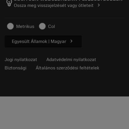
emoji_objects
chevron_right
Ossza meg visszajelzését vagy ötleteit
Karrier
Ajánlatkérés
Fenntartható üzlet
Cikkek
Metrikus
Col
Sajtó részére
chevron_right
Egyesült Államok | Magyar
Jogi nyilatkozat
Adatvédelmi nyilatkozat
Biztonsági
Általános szerződési feltételek