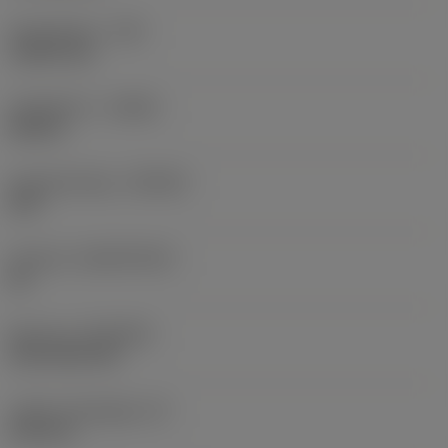
Sarokrádiusz
(RE)
1,5875 mm
Forgásirány
(HAND)
Neutral
Anyagminőség
(GRADE)
235
Hordozó
(SUBSTRATE)
HC
Bevonat
(COATING)
CVD TiCN+TiN
Lapka vastagsága
(S)
6,35 mm