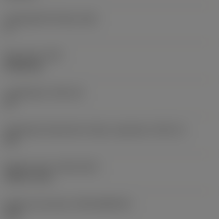
Legnagyobb hátszög
(AN)
0 °
Elem súlya
(WT)
0,0262 kg
Lapkafészek
(SSC_M)
19
Váltólapka fészekméret kódja, angolszász
(SSC_N)
3/4
Release date
(ValFrom20)
1992. 11. 02.
Kiadás azonosítója
(RELEASEPACK)
92.3