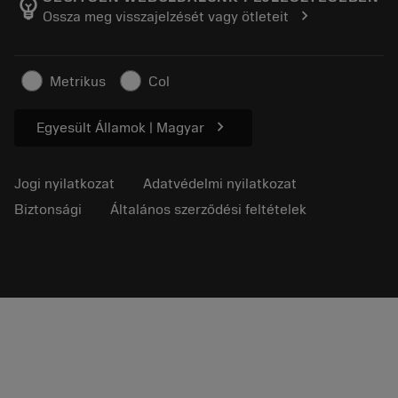
emoji_objects
chevron_right
Ossza meg visszajelzését vagy ötleteit
Karrier
Ajánlatkérés
Fenntartható üzlet
Cikkek
Metrikus
Col
Sajtó részére
chevron_right
Egyesült Államok | Magyar
Jogi nyilatkozat
Adatvédelmi nyilatkozat
Biztonsági
Általános szerződési feltételek