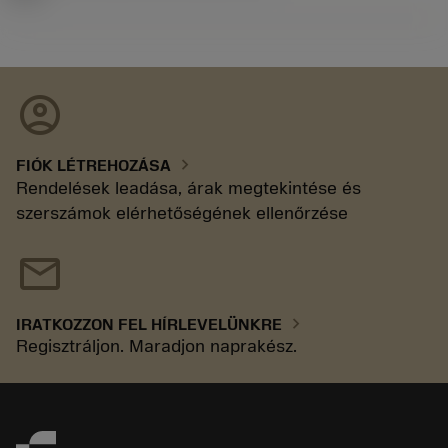
account_circle
chevron_right
FIÓK LÉTREHOZÁSA
Rendelések leadása, árak megtekintése és
szerszámok elérhetőségének ellenőrzése
mail
chevron_right
IRATKOZZON FEL HÍRLEVELÜNKRE
Regisztráljon. Maradjon naprakész.