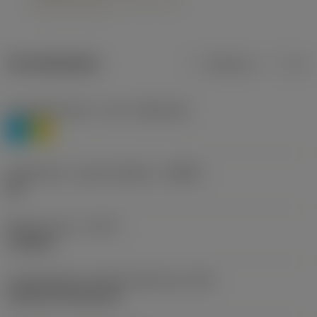
Termékadatok
Metrikus
Col
Anyagbesorolás 1. szint
(TMC1ISO)
P
M
Forgácstörő - gyártó jelölése
(CBMD)
HR
Művelet típus
(CTPT)
roughing
Lapkarögzítési stíluskód (metrikus)
(IFS)
Cylindrical fixing hole