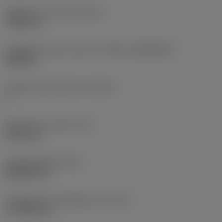
Rögzítési furat átmérő
(D1)
7,925 mm
Váltólapka alak és méret
(CUTINT_SIZESHAPE)
CN1906
Forgácsoló élek száma
(CEDC)
2
Beírható kör átmérő
(IC)
19,05 mm
Lapkaalak kódja
(SC)
Rhombic 80
Forgácsoló él tényleges hossz
(LE)
17,7439 mm