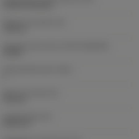
Cylindrical fixing hole
Rögzítési furat átmérő
(D1)
7,925 mm
Váltólapka alak és méret
(CUTINT_SIZESHAPE)
CN1906
Forgácsoló élek száma
(CEDC)
2
Beírható kör átmérő
(IC)
19,05 mm
Lapkaalak kódja
(SC)
Rhombic 80