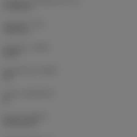
Forgácsoló él tényleges hossz
(LE)
17,7439 mm
Sarokrádiusz
(RE)
1,5875 mm
Forgásirány
(HAND)
Neutral
Anyagminőség
(GRADE)
235
Hordozó
(SUBSTRATE)
HC
Bevonat
(COATING)
CVD TiCN+TiN