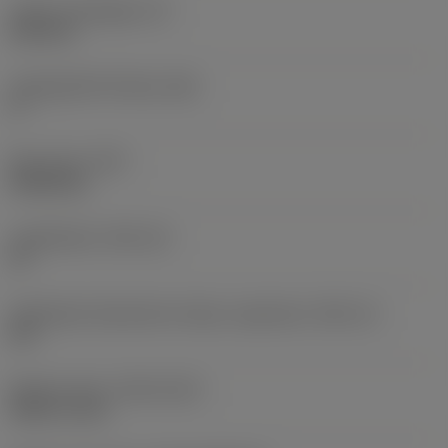
Lapka vastagsága
(S)
6,35 mm
Legnagyobb hátszög
(AN)
0 °
Elem súlya
(WT)
0,0262 kg
Lapkafészek
(SSC_M)
19
Váltólapka fészekméret kódja, angolszász
(SSC_N)
3/4
Release date
(ValFrom20)
1992. 11. 02.