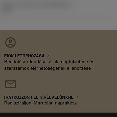
Kiadás azonosítója
(RELEASEPACK)
92.3
account_circle
chevron_right
FIÓK LÉTREHOZÁSA
Rendelések leadása, árak megtekintése és
szerszámok elérhetőségének ellenőrzése
mail
chevron_right
IRATKOZZON FEL HÍRLEVELÜNKRE
Regisztráljon. Maradjon naprakész.