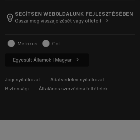
A Sandvik Coromantról
Vissza
Katalógusok és kézikönyvek
Manufacturing Wellness
Rendelés nyomon követése
SEGÍTSEN WEBOLDALUNK FEJLESZTÉSÉBEN
emoji_objects
chevron_right
Ossza meg visszajelzését vagy ötleteit
Karrier
Ajánlatkérés
Fenntartható üzlet
Cikkek
Metrikus
Col
Sajtó részére
chevron_right
Egyesült Államok | Magyar
Jogi nyilatkozat
Adatvédelmi nyilatkozat
Biztonsági
Általános szerződési feltételek