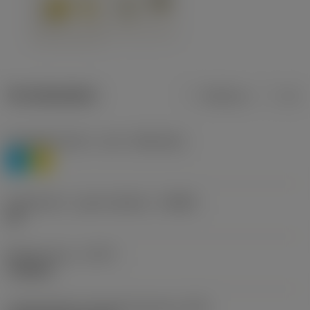
Termékadatok
Metrikus
Col
Anyagbesorolás 1. szint
(TMC1ISO)
P
M
Forgácstörő - gyártó jelölése
(CBMD)
HR
Művelet típus
(CTPT)
roughing
Lapkarögzítési stíluskód (metrikus)
(IFS)