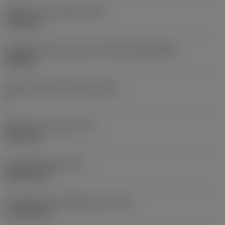
Rögzítési furat átmérő
(D1)
7,925 mm
Váltólapka alak és méret
(CUTINT_SIZESHAPE)
CN1906
Forgácsoló élek száma
(CEDC)
2
Beírható kör átmérő
(IC)
19,05 mm
Lapkaalak kódja
(SC)
Rhombic 80
Forgácsoló él tényleges hossz
(LE)
17,7439 mm