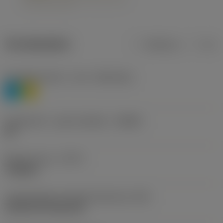
Termékadatok
Metrikus
Col
Anyagbesorolás 1. szint
(TMC1ISO)
P
M
Forgácstörő - gyártó jelölése
(CBMD)
HR
Művelet típus
(CTPT)
roughing
Lapkarögzítési stíluskód (metrikus)
(IFS)
Cylindrical fixing hole