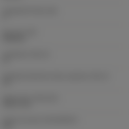
Legnagyobb hátszög
(AN)
0 °
Elem súlya
(WT)
0,0262 kg
Lapkafészek
(SSC_M)
19
Váltólapka fészekméret kódja, angolszász
(SSC_N)
3/4
Release date
(ValFrom20)
1992. 11. 02.
Kiadás azonosítója
(RELEASEPACK)
92.3