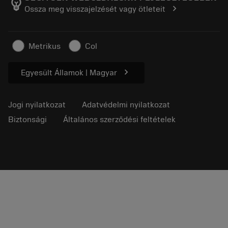
emoji_objects
chevron_right
Ossza meg visszajelzését vagy ötleteit
Karrier
Ajánlatkérés
Fenntartható üzlet
Cikkek
Metrikus
Col
Sajtó részére
chevron_right
Egyesült Államok | Magyar
Jogi nyilatkozat
Adatvédelmi nyilatkozat
Biztonsági
Általános szerződési feltételek