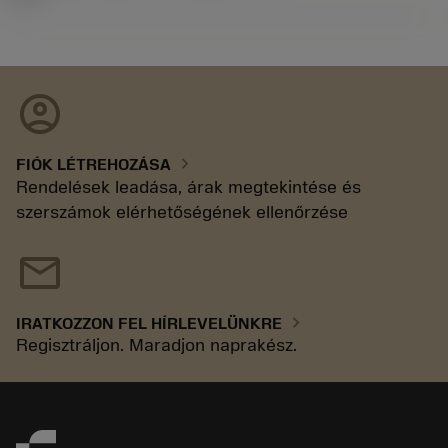
account_circle
chevron_right
FIÓK LÉTREHOZÁSA
Rendelések leadása, árak megtekintése és
szerszámok elérhetőségének ellenőrzése
mail
chevron_right
IRATKOZZON FEL HÍRLEVELÜNKRE
Regisztráljon. Maradjon naprakész.