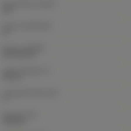
Anyagminőség
(GRADE)
235
Hordozó
(SUBSTRATE)
HC
Bevonat
(COATING)
CVD TiCN+TiN
Lapka vastagsága
(S)
6,35 mm
Legnagyobb hátszög
(AN)
0 °
Elem súlya
(WT)
0,0204 kg