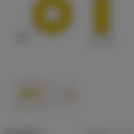
Termékadatok
Metrikus
Col