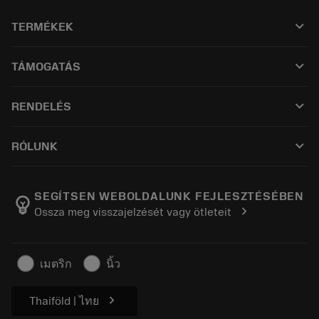
keyboard_arrow_down
TERMÉKEK
All tools
keyboard_arrow_down
TÁMOGATÁS
All software
Customer service
Újrahasznosítás
keyboard_arrow_down
RENDELÉS
Distributors and specialists
Újraélezés
How to buy
Guides and tutorials
Tailor Made
keyboard_arrow_down
RÓLUNK
Order
Calculators and apps
Careers
Return
Catalogues and handbooks
About Sandvik Coromant
Track your order
SEGÍTSEN WEBOLDALUNK FEJLESZTÉSÉBEN
emoji_objects
chevron_right
Ossza meg visszajelzését vagy ötleteit
Find Us
Make a quotation
For press
Safety information
เมตริก
นิ้ว
Sustainability
chevron_right
Thaiföld | ไทย