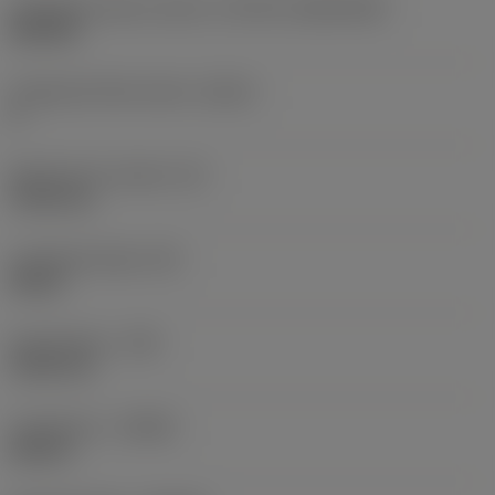
Váltólapka alak és méret
(CUTINT_SIZESHAPE)
RN1906
Forgácsoló élek száma
(CEDC)
8
Beírható kör átmérő
(IC)
19,05 mm
Lapkaalak kódja
(SC)
Round
Sarokrádiusz
(RE)
9,525 mm
Forgásirány
(HAND)
Neutral