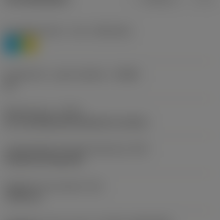
Anyagbesorolás 1. szint
(TMC1ISO)
P
M
Forgácstörő - gyártó jelölése
(CBMD)
00
Művelet típus
(CTPT)
pre-machining with demand on surface
Lapkarögzítési stíluskód (metrikus)
(IFS)
Cylindrical fixing hole
Rögzítési furat átmérő
(D1)
7,925 mm