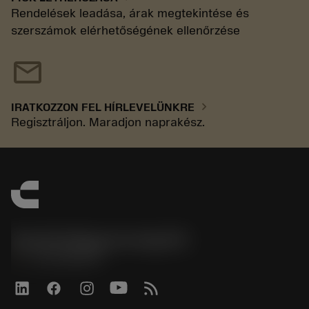
Rendelések leadása, árak megtekintése és
szerszámok elérhetőségének ellenőrzése
mail
chevron_right
IRATKOZZON FEL HÍRLEVELÜNKRE
Regisztráljon. Maradjon naprakész.
Sandvik Magyarország Kft.
phone
+3614088649