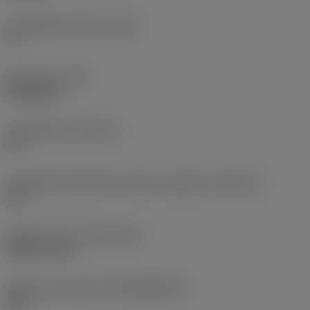
Legnagyobb hátszög
(AN)
0 °
Elem súlya
(WT)
0,0262 kg
Lapkafészek
(SSC_M)
19
Váltólapka fészekméret kódja, angolszász
(SSC_N)
3/4
Release date
(ValFrom20)
1992. 11. 02.
Kiadás azonosítója
(RELEASEPACK)
92.3