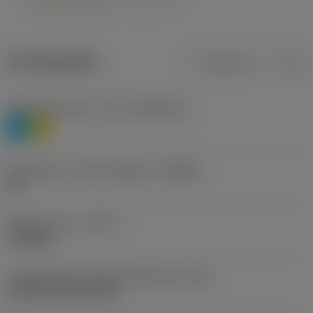
Termékadatok
Metrikus
Col
Anyagbesorolás 1. szint
(TMC1ISO)
P
M
Forgácstörő - gyártó jelölése
(CBMD)
HR
Művelet típus
(CTPT)
roughing
Lapkarögzítési stíluskód (metrikus)
(IFS)
Cylindrical fixing hole