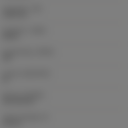
Sarokrádiusz
(RE)
1,5875 mm
Forgásirány
(HAND)
Neutral
Anyagminőség
(GRADE)
235
Hordozó
(SUBSTRATE)
HC
Bevonat
(COATING)
CVD TiCN+TiN
Lapka vastagsága
(S)
6,35 mm