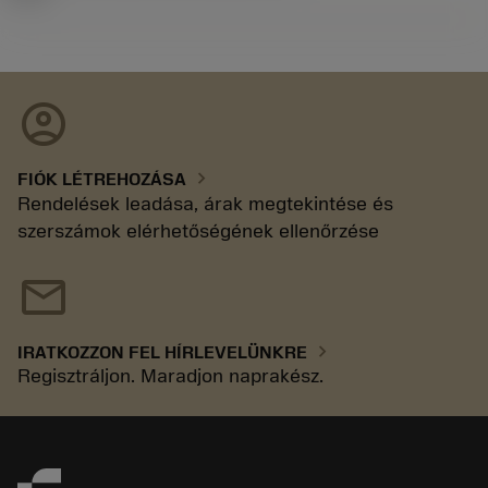
account_circle
chevron_right
FIÓK LÉTREHOZÁSA
Rendelések leadása, árak megtekintése és
szerszámok elérhetőségének ellenőrzése
mail
chevron_right
IRATKOZZON FEL HÍRLEVELÜNKRE
Regisztráljon. Maradjon naprakész.