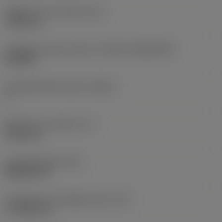
Rögzítési furat átmérő
(D1)
7,925 mm
Váltólapka alak és méret
(CUTINT_SIZESHAPE)
CN1906
Forgácsoló élek száma
(CEDC)
2
Beírható kör átmérő
(IC)
19,05 mm
Lapkaalak kódja
(SC)
Rhombic 80
Forgácsoló él tényleges hossz
(LE)
17,7439 mm