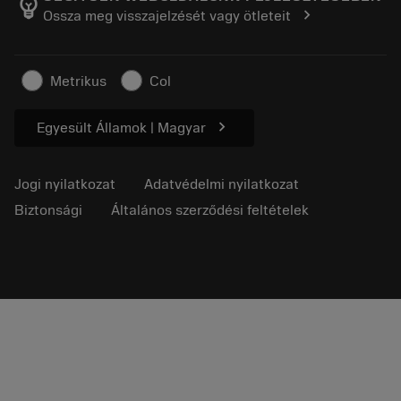
emoji_objects
chevron_right
Ossza meg visszajelzését vagy ötleteit
Karrier
Ajánlatkérés
Fenntartható üzlet
Cikkek
Metrikus
Col
Sajtó részére
chevron_right
Egyesült Államok | Magyar
Jogi nyilatkozat
Adatvédelmi nyilatkozat
Biztonsági
Általános szerződési feltételek