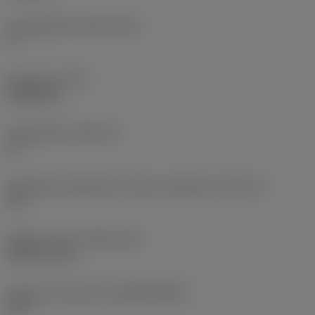
Legnagyobb hátszög
(AN)
0 °
Elem súlya
(WT)
0,0262 kg
Lapkafészek
(SSC_M)
19
Váltólapka fészekméret kódja, angolszász
(SSC_N)
3/4
Release date
(ValFrom20)
1992. 11. 02.
Kiadás azonosítója
(RELEASEPACK)
92.3