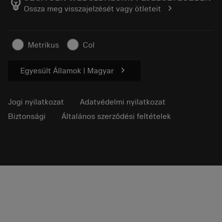
emoji_objects
chevron_right
Ossza meg visszajelzését vagy ötleteit
Karrier
Ajánlatkérés
Fenntartható üzlet
Cikkek
Metrikus
Col
Sajtó részére
chevron_right
Egyesült Államok | Magyar
Jogi nyilatkozat
Adatvédelmi nyilatkozat
Biztonsági
Általános szerződési feltételek