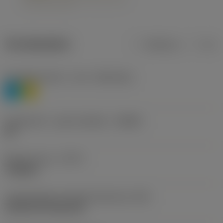
Termékadatok
Metrikus
Col
Anyagbesorolás 1. szint
(TMC1ISO)
P
M
Forgácstörő - gyártó jelölése
(CBMD)
HR
Művelet típus
(CTPT)
roughing
Lapkarögzítési stíluskód (metrikus)
(IFS)
Cylindrical fixing hole