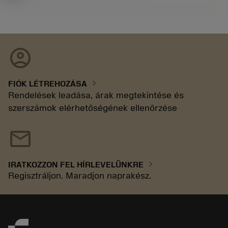
account_circle
chevron_right
FIÓK LÉTREHOZÁSA
Rendelések leadása, árak megtekintése és
szerszámok elérhetőségének ellenőrzése
mail
chevron_right
IRATKOZZON FEL HÍRLEVELÜNKRE
Regisztráljon. Maradjon naprakész.