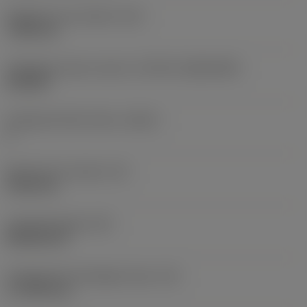
Rögzítési furat átmérő
(D1)
7,925 mm
Váltólapka alak és méret
(CUTINT_SIZESHAPE)
CN1906
Forgácsoló élek száma
(CEDC)
2
Beírható kör átmérő
(IC)
19,05 mm
Lapkaalak kódja
(SC)
Rhombic 80
Forgácsoló él tényleges hossz
(LE)
17,7439 mm