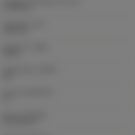
Forgácsoló él tényleges hossz
(LE)
17,7439 mm
Sarokrádiusz
(RE)
1,5875 mm
Forgásirány
(HAND)
Neutral
Anyagminőség
(GRADE)
235
Hordozó
(SUBSTRATE)
HC
Bevonat
(COATING)
CVD TiCN+TiN