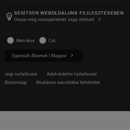
A Sandvik Coromantról
Vissza
Katalógusok és kézikönyvek
Manufacturing Wellness
Rendelés nyomon követése
SEGÍTSEN WEBOLDALUNK FEJLESZTÉSÉBEN
emoji_objects
chevron_right
Ossza meg visszajelzését vagy ötleteit
Karrier
Ajánlatkérés
Fenntartható üzlet
Cikkek
Metrikus
Col
Sajtó részére
chevron_right
Egyesült Államok | Magyar
Jogi nyilatkozat
Adatvédelmi nyilatkozat
Biztonsági
Általános szerződési feltételek