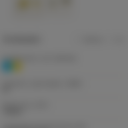
Termékadatok
Metrikus
Col
Anyagbesorolás 1. szint
(TMC1ISO)
P
M
Forgácstörő - gyártó jelölése
(CBMD)
HR
Művelet típus
(CTPT)
roughing
Lapkarögzítési stíluskód (metrikus)
(IFS)