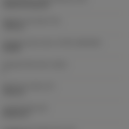
Cylindrical fixing hole
Rögzítési furat átmérő
(D1)
7,925 mm
Váltólapka alak és méret
(CUTINT_SIZESHAPE)
CN1906
Forgácsoló élek száma
(CEDC)
2
Beírható kör átmérő
(IC)
19,05 mm
Lapkaalak kódja
(SC)
Rhombic 80