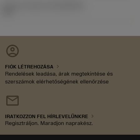
Kiadás azonosítója
(RELEASEPACK)
92.3
account_circle
chevron_right
FIÓK LÉTREHOZÁSA
Rendelések leadása, árak megtekintése és
szerszámok elérhetőségének ellenőrzése
mail
chevron_right
IRATKOZZON FEL HÍRLEVELÜNKRE
Regisztráljon. Maradjon naprakész.