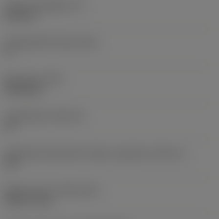
Lapka vastagsága
(S)
6,35 mm
Legnagyobb hátszög
(AN)
0 °
Elem súlya
(WT)
0,0262 kg
Lapkafészek
(SSC_M)
19
Váltólapka fészekméret kódja, angolszász
(SSC_N)
3/4
Release date
(ValFrom20)
1992. 11. 02.