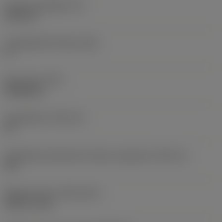
Lapka vastagsága
(S)
6,35 mm
Legnagyobb hátszög
(AN)
0 °
Elem súlya
(WT)
0,0262 kg
Lapkafészek
(SSC_M)
19
Váltólapka fészekméret kódja, angolszász
(SSC_N)
3/4
Release date
(ValFrom20)
1992. 11. 02.