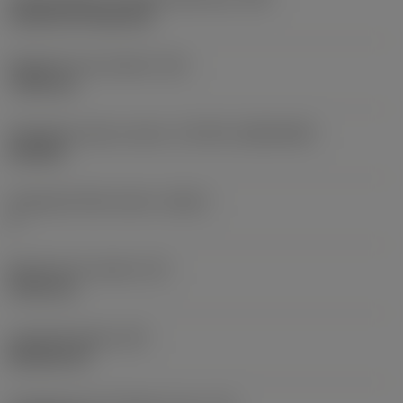
Cylindrical fixing hole
Rögzítési furat átmérő
(D1)
7,925 mm
Váltólapka alak és méret
(CUTINT_SIZESHAPE)
CN1906
Forgácsoló élek száma
(CEDC)
2
Beírható kör átmérő
(IC)
19,05 mm
Lapkaalak kódja
(SC)
Rhombic 80