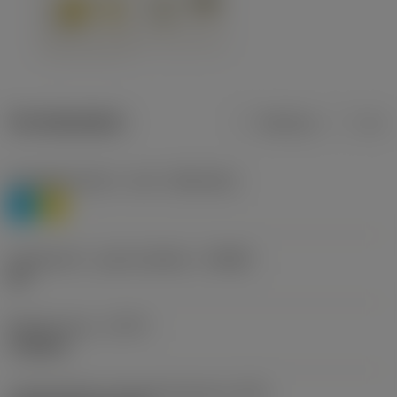
Termékadatok
Metrikus
Col
Anyagbesorolás 1. szint
(TMC1ISO)
P
M
Forgácstörő - gyártó jelölése
(CBMD)
HR
Művelet típus
(CTPT)
roughing
Lapkarögzítési stíluskód (metrikus)
(IFS)