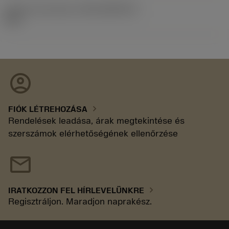
Kiadás azonosítója
(RELEASEPACK)
92.3
account_circle
chevron_right
FIÓK LÉTREHOZÁSA
Rendelések leadása, árak megtekintése és
szerszámok elérhetőségének ellenőrzése
mail
chevron_right
IRATKOZZON FEL HÍRLEVELÜNKRE
Regisztráljon. Maradjon naprakész.