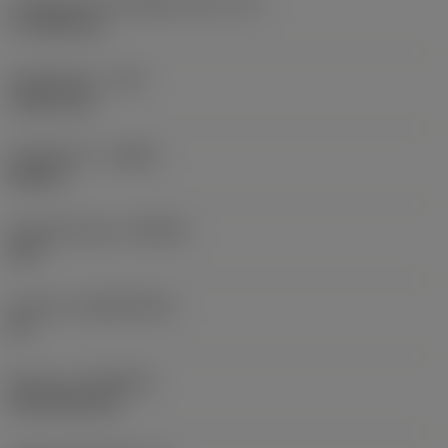
Forgácsoló él tényleges hossz
(LE)
17,7439 mm
Sarokrádiusz
(RE)
1,5875 mm
Forgásirány
(HAND)
Neutral
Anyagminőség
(GRADE)
235
Hordozó
(SUBSTRATE)
HC
Bevonat
(COATING)
CVD TiCN+TiN