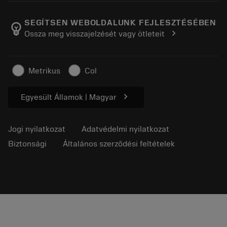
A Sandvik Coromantról
Vissza
Katalógusok és kézikönyvek
Manufacturing Wellness
Rendelés nyomon követése
SEGÍTSEN WEBOLDALUNK FEJLESZTÉSÉBEN
emoji_objects
chevron_right
Ossza meg visszajelzését vagy ötleteit
Karrier
Ajánlatkérés
Fenntartható üzlet
Cikkek
Metrikus
Col
Sajtó részére
chevron_right
Egyesült Államok | Magyar
Jogi nyilatkozat
Adatvédelmi nyilatkozat
Biztonsági
Általános szerződési feltételek