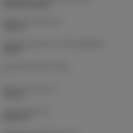
Cylindrical fixing hole
Rögzítési furat átmérő
(D1)
7,925 mm
Váltólapka alak és méret
(CUTINT_SIZESHAPE)
CN1906
Forgácsoló élek száma
(CEDC)
2
Beírható kör átmérő
(IC)
19,05 mm
Lapkaalak kódja
(SC)
Rhombic 80