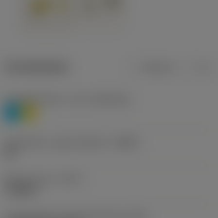
Termékadatok
Metrikus
Col
Anyagbesorolás 1. szint
(TMC1ISO)
P
M
Forgácstörő - gyártó jelölése
(CBMD)
HR
Művelet típus
(CTPT)
roughing
Lapkarögzítési stíluskód (metrikus)
(IFS)