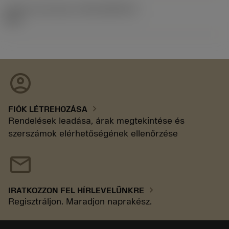
Kiadás azonosítója
(RELEASEPACK)
92.3
account_circle
chevron_right
FIÓK LÉTREHOZÁSA
Rendelések leadása, árak megtekintése és
szerszámok elérhetőségének ellenőrzése
mail
chevron_right
IRATKOZZON FEL HÍRLEVELÜNKRE
Regisztráljon. Maradjon naprakész.