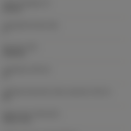
Lapka vastagsága
(S)
6,35 mm
Legnagyobb hátszög
(AN)
0 °
Elem súlya
(WT)
0,0262 kg
Lapkafészek
(SSC_M)
19
Váltólapka fészekméret kódja, angolszász
(SSC_N)
3/4
Release date
(ValFrom20)
1992. 11. 02.