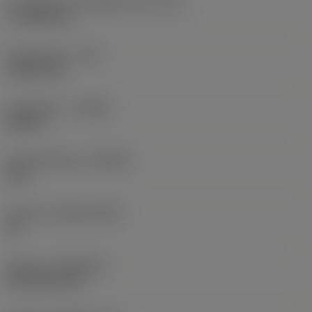
Forgácsoló él tényleges hossz
(LE)
17,7439 mm
Sarokrádiusz
(RE)
1,5875 mm
Forgásirány
(HAND)
Neutral
Anyagminőség
(GRADE)
235
Hordozó
(SUBSTRATE)
HC
Bevonat
(COATING)
CVD TiCN+TiN