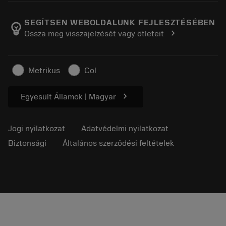
A Sandvik Coromantról
Vissza
Katalógusok és kézikönyvek
Manufacturing Wellness
Rendelés nyomon követése
SEGÍTSEN WEBOLDALUNK FEJLESZTÉSÉBEN
emoji_objects
chevron_right
Ossza meg visszajelzését vagy ötleteit
Karrier
Ajánlatkérés
Fenntartható üzlet
Cikkek
Metrikus
Col
Sajtó részére
chevron_right
Egyesült Államok | Magyar
Jogi nyilatkozat
Adatvédelmi nyilatkozat
Biztonsági
Általános szerződési feltételek