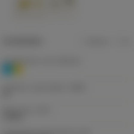
Termékadatok
Metrikus
Col
Anyagbesorolás 1. szint
(TMC1ISO)
P
M
Forgácstörő - gyártó jelölése
(CBMD)
HR
Művelet típus
(CTPT)
roughing
Lapkarögzítési stíluskód (metrikus)
(IFS)