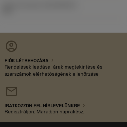
Kiadás azonosítója
(RELEASEPACK)
92.3
account_circle
chevron_right
FIÓK LÉTREHOZÁSA
Rendelések leadása, árak megtekintése és
szerszámok elérhetőségének ellenőrzése
mail
chevron_right
IRATKOZZON FEL HÍRLEVELÜNKRE
Regisztráljon. Maradjon naprakész.