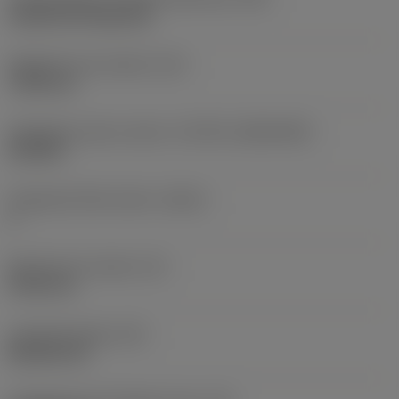
Cylindrical fixing hole
Rögzítési furat átmérő
(D1)
7,925 mm
Váltólapka alak és méret
(CUTINT_SIZESHAPE)
CN1906
Forgácsoló élek száma
(CEDC)
2
Beírható kör átmérő
(IC)
19,05 mm
Lapkaalak kódja
(SC)
Rhombic 80