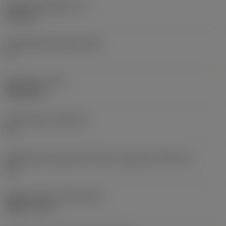
Lapka vastagsága
(S)
6,35 mm
Legnagyobb hátszög
(AN)
0 °
Elem súlya
(WT)
0,0262 kg
Lapkafészek
(SSC_M)
19
Váltólapka fészekméret kódja, angolszász
(SSC_N)
3/4
Release date
(ValFrom20)
1992. 11. 02.