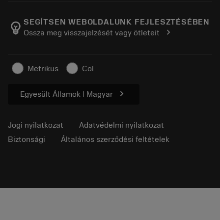
A Sandvik Coromantról
Vissza
Katalógusok és kézikönyvek
Manufacturing Wellness
Rendelés nyomon követése
SEGÍTSEN WEBOLDALUNK FEJLESZTÉSÉBEN
emoji_objects
chevron_right
Ossza meg visszajelzését vagy ötleteit
Karrier
Ajánlatkérés
Fenntartható üzlet
Cikkek
Metrikus
Col
Sajtó részére
chevron_right
Egyesült Államok | Magyar
Jogi nyilatkozat
Adatvédelmi nyilatkozat
Biztonsági
Általános szerződési feltételek