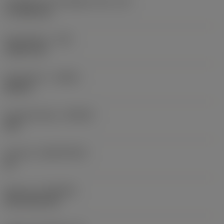
Forgácsoló él tényleges hossz
(LE)
17,7439 mm
Sarokrádiusz
(RE)
1,5875 mm
Forgásirány
(HAND)
Neutral
Anyagminőség
(GRADE)
235
Hordozó
(SUBSTRATE)
HC
Bevonat
(COATING)
CVD TiCN+TiN