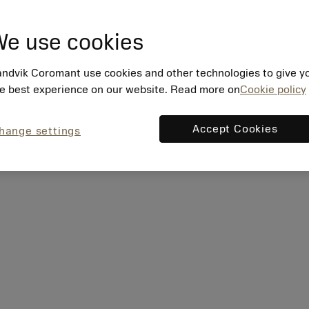
e use cookies
ndvik Coromant use cookies and other technologies to give y
e best experience on our website. Read more on
Cookie policy
Accept Cookies
hange settings