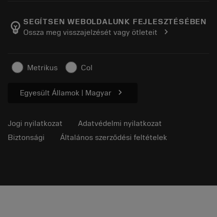
A Sandvik Coromantról
Vissza
Katalógusok és kézikönyvek
Manufacturing Wellness
Rendelés nyomon követése
SEGÍTSEN WEBOLDALUNK FEJLESZTÉSÉBEN
emoji_objects
chevron_right
Ossza meg visszajelzését vagy ötleteit
Karrier
Ajánlatkérés
Fenntartható üzlet
Cikkek
Metrikus
Col
Sajtó részére
chevron_right
Egyesült Államok | Magyar
Jogi nyilatkozat
Adatvédelmi nyilatkozat
Biztonsági
Általános szerződési feltételek