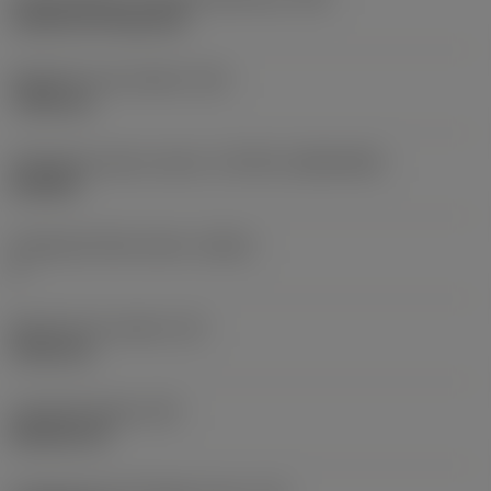
Cylindrical fixing hole
Rögzítési furat átmérő
(D1)
7,925 mm
Váltólapka alak és méret
(CUTINT_SIZESHAPE)
CN1906
Forgácsoló élek száma
(CEDC)
2
Beírható kör átmérő
(IC)
19,05 mm
Lapkaalak kódja
(SC)
Rhombic 80