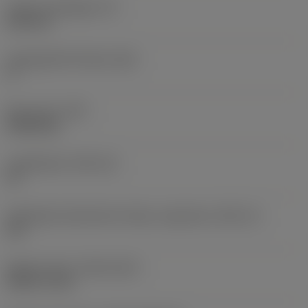
Lapka vastagsága
(S)
6,35 mm
Legnagyobb hátszög
(AN)
0 °
Elem súlya
(WT)
0,0262 kg
Lapkafészek
(SSC_M)
19
Váltólapka fészekméret kódja, angolszász
(SSC_N)
3/4
Release date
(ValFrom20)
1992. 11. 02.