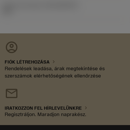
Kiadás azonosítója
(RELEASEPACK)
92.3
account_circle
chevron_right
FIÓK LÉTREHOZÁSA
Rendelések leadása, árak megtekintése és
szerszámok elérhetőségének ellenőrzése
mail
chevron_right
IRATKOZZON FEL HÍRLEVELÜNKRE
Regisztráljon. Maradjon naprakész.