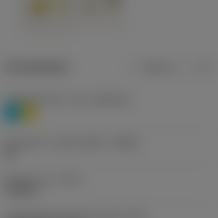
Termékadatok
Metrikus
Col
Anyagbesorolás 1. szint
(TMC1ISO)
P
M
Forgácstörő - gyártó jelölése
(CBMD)
HR
Művelet típus
(CTPT)
roughing
Lapkarögzítési stíluskód (metrikus)
(IFS)