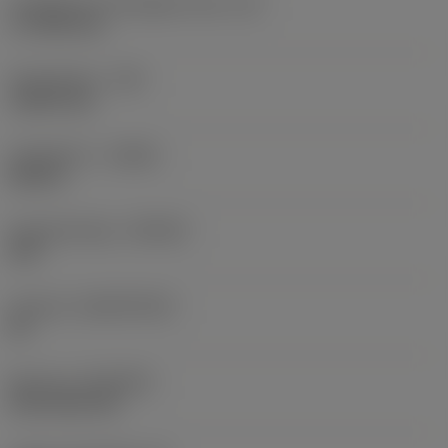
Forgácsoló él tényleges hossz
(LE)
17,7439 mm
Sarokrádiusz
(RE)
1,5875 mm
Forgásirány
(HAND)
Neutral
Anyagminőség
(GRADE)
235
Hordozó
(SUBSTRATE)
HC
Bevonat
(COATING)
CVD TiCN+TiN