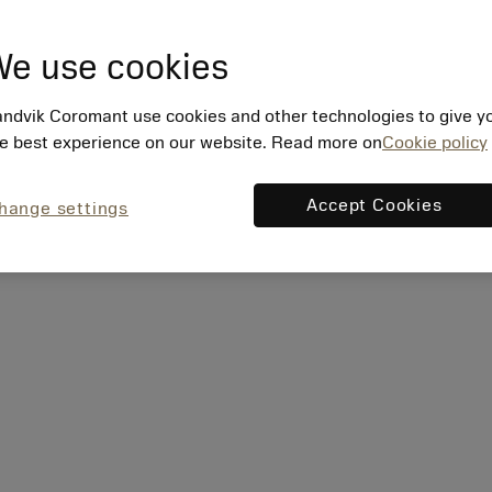
e use cookies
ndvik Coromant use cookies and other technologies to give y
e best experience on our website. Read more on
Cookie policy
Accept Cookies
hange settings