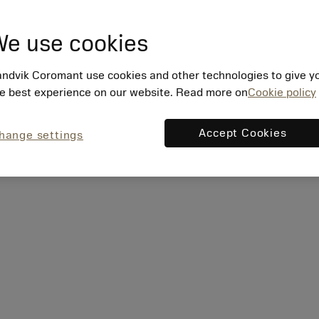
e use cookies
ndvik Coromant use cookies and other technologies to give y
e best experience on our website. Read more on
Cookie policy
Accept Cookies
hange settings