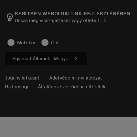
A Sandvik Coromantról
Vissza
Katalógusok és kézikönyvek
Manufacturing Wellness
Rendelés nyomon követése
SEGÍTSEN WEBOLDALUNK FEJLESZTÉSÉBEN
emoji_objects
chevron_right
Ossza meg visszajelzését vagy ötleteit
Karrier
Ajánlatkérés
Fenntartható üzlet
Cikkek
Metrikus
Col
Sajtó részére
chevron_right
Egyesült Államok | Magyar
Jogi nyilatkozat
Adatvédelmi nyilatkozat
Biztonsági
Általános szerződési feltételek