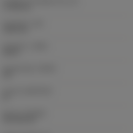
Forgácsoló él tényleges hossz
(LE)
17,7439 mm
Sarokrádiusz
(RE)
1,5875 mm
Forgásirány
(HAND)
Neutral
Anyagminőség
(GRADE)
235
Hordozó
(SUBSTRATE)
HC
Bevonat
(COATING)
CVD TiCN+TiN