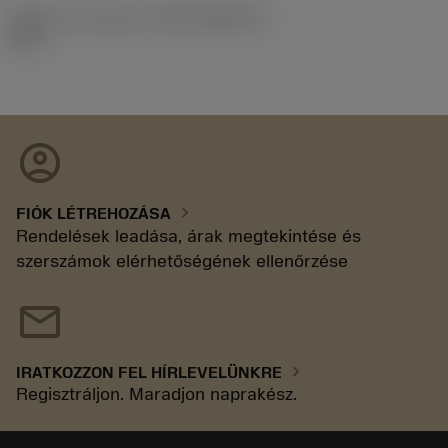
Kiadás azonosítója
(RELEASEPACK)
92.3
account_circle
chevron_right
FIÓK LÉTREHOZÁSA
Rendelések leadása, árak megtekintése és
szerszámok elérhetőségének ellenőrzése
mail
chevron_right
IRATKOZZON FEL HÍRLEVELÜNKRE
Regisztráljon. Maradjon naprakész.