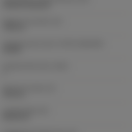
Cylindrical fixing hole
Rögzítési furat átmérő
(D1)
7,925 mm
Váltólapka alak és méret
(CUTINT_SIZESHAPE)
CN1906
Forgácsoló élek száma
(CEDC)
2
Beírható kör átmérő
(IC)
19,05 mm
Lapkaalak kódja
(SC)
Rhombic 80