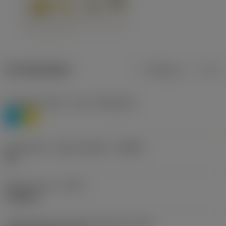
Termékadatok
Metrikus
Col
Anyagbesorolás 1. szint
(TMC1ISO)
P
M
Forgácstörő - gyártó jelölése
(CBMD)
HR
Művelet típus
(CTPT)
roughing
Lapkarögzítési stíluskód (metrikus)
(IFS)