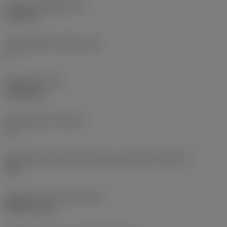
Lapka vastagsága
(S)
6,35 mm
Legnagyobb hátszög
(AN)
0 °
Elem súlya
(WT)
0,0262 kg
Lapkafészek
(SSC_M)
19
Váltólapka fészekméret kódja, angolszász
(SSC_N)
3/4
Release date
(ValFrom20)
1992. 11. 02.