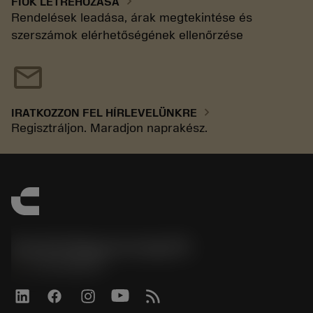
chevron_right
FIÓK LÉTREHOZÁSA
Rendelések leadása, árak megtekintése és
szerszámok elérhetőségének ellenőrzése
mail
chevron_right
IRATKOZZON FEL HÍRLEVELÜNKRE
Regisztráljon. Maradjon naprakész.
Sandvik Magyarország Kft.
phone
+3614088649