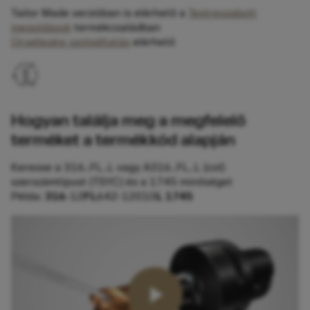
Tailor Made verzióban is elérhető a
Testreszabott
megoldások
termékcsaládban
Újraélezési szolgáltatás
elérhető
Hogyan találja meg a megfelelő
terméket a termékkód alapján
Keresse a 316..FL..L vagy A316..FL..L (col)
szerszámtípust (TSYC) és a 1745 minőséget
Példa:
316
-12
FL
642-12010
L 1745