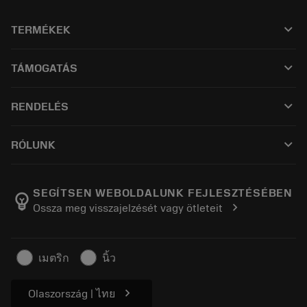
keyboard_arrow_down
TERMÉKEK
All tools
keyboard_arrow_down
TÁMOGATÁS
All software
Customer service
Újrahasznosítás
keyboard_arrow_down
RENDELÉS
Distributors and specialists
Újraélezés
How to buy
Guides and tutorials
Tailor Made
keyboard_arrow_down
RÓLUNK
Order
Calculators and apps
About Sandvik Coromant
Return
Catalogues and handbooks
Manufacturing wellness
Track your order
SEGÍTSEN WEBOLDALUNK FEJLESZTÉSÉBEN
emoji_objects
chevron_right
Ossza meg visszajelzését vagy ötleteit
Career
Make a quotation
Sustainable business
Cikkek
เมตริก
นิ้ว
For press
chevron_right
Olaszország | ไทย