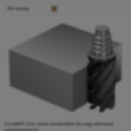
ISO anyag
CoroMill® 316, tömör keményfém fej nagy előtolású
palástmaráshoz