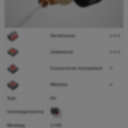
Sarokmarás
+ + +
Zsebmarás
+ + +
Csavarvonal-interpoláció
+
Mélyítés
+
Szár
EH
Homlokgeometria
Minőség
1745