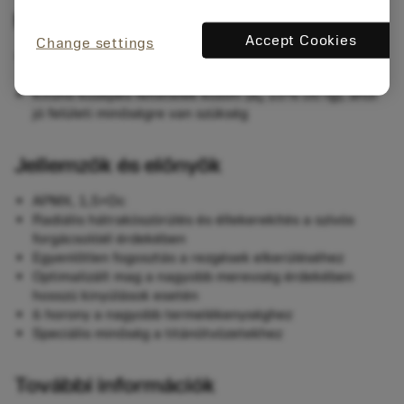
Mikor használható
Accept Cookies
Change settings
Első számú választás nagy előtolású oldalmaráshoz
titánötvözetekben
Kitűnő közepes feltételek között (
a
10% Dc-ig), ahol
e
jó felületi minőségre van szükség
Jellemzők és előnyök
APMX, 1,5×Dc
Radiális hátraköszörülés és éllekerekítés a szívós
forgácsolóél érdekében
Egyenlőtlen fogosztás a rezgések elkerüléséhez
Optimalizált mag a nagyobb merevség érdekében
hosszú kinyúlások esetén
6 horony a nagyobb termelékenységhez
Speciális minőség a titánötvözetekhez
További információk