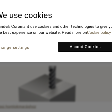
e use cookies
ndvik Coromant use cookies and other technologies to give y
e best experience on our website. Read more on
Cookie policy
vételt jelentő maráshoz
Accept Cookies
hange settings
lású homlokmaráshoz