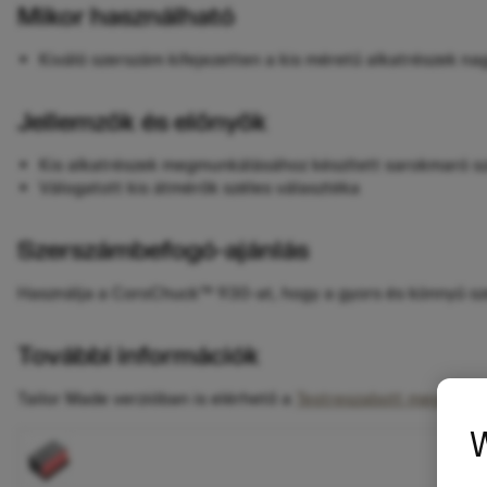
Mikor használható
Kiváló szerszám kifejezetten a kis méretű alkatrészek n
Jellemzők és előnyök
Kis alkatrészek megmunkálásához készített sarokmaró s
Válogatott kis átmérők széles választéka
Szerszámbefogó-ajánlás
Használja a CoroChuck™ 930-at, hogy a gyors és könnyű sze
További információk
Tailor Made verzióban is elérhető a
Testreszabott megoldás
W