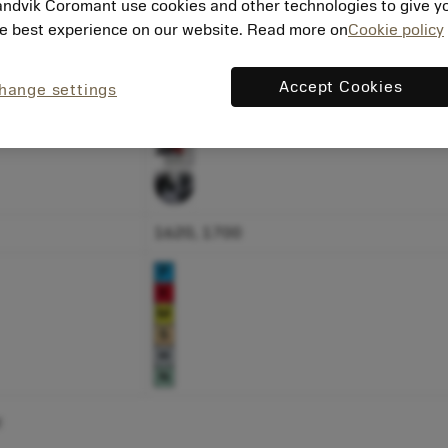
ndvik Coromant use cookies and other technologies to give y
e best experience on our website. Read more on
Cookie policy
Horonymarás
Accept Cookies
Hengeres
hange settings
1620, 1700
z