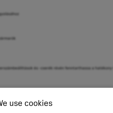
agyolásához
zármarók
rszámbeállítások és -cserék révén fenntarthassa a hatékony 
ok
termékcsaládban
e use cookies
Sarokmarás