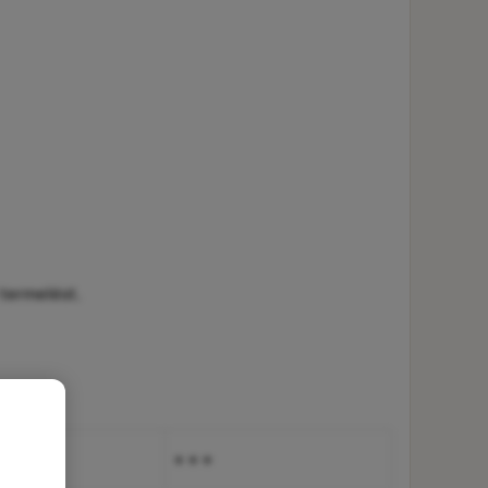
termelést.
+ + +