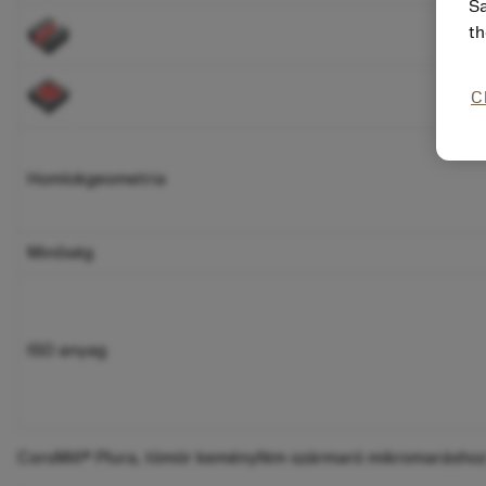
Sa
th
C
Homlokgeometria
Minőség
ISO anyag
CoroMill® Plura, tömör keményfém szármaró mikromarásho