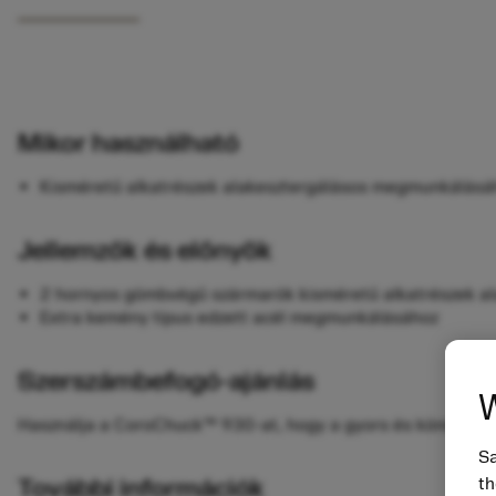
Mikor használható
Kisméretű alkatrészek alakesztergálásos megmunkálásá
Jellemzők és előnyök
2 hornyos gömbvégű szármarók kisméretű alkatrészek a
Extra kemény típus edzett acél megmunkálásához
Szerszámbefogó-ajánlás
W
Használja a CoroChuck™ 930-at, hogy a gyors és könnyű sze
Sa
További információk
th