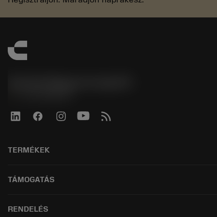
Sandvik Magyarország Kft.
phone
+3614088649
TERMÉKEK
全部刀具
TÁMOGATÁS
所有软件
回收
客户服务
RENDELÉS
翻新
分销商和专业人士