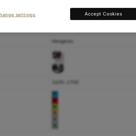
ok
termékcsaládban
Accept Cookies
hange settings
Profilmarás
Hengeres
1620, 1700