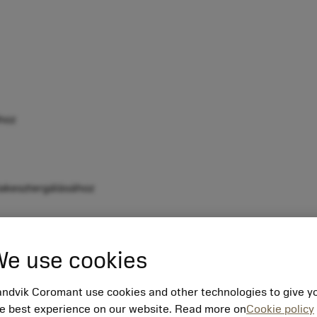
hoz
lakesztergálásához
e use cookies
rszámbeállítások és -cserék révén fenntarthassa a hatékony 
ndvik Coromant use cookies and other technologies to give y
e best experience on our website. Read more on
Cookie policy