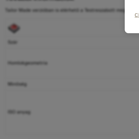
Tailor Made verzióban is elérhető a
Testreszabott megoldás
C
Szár
Homlokgeometria
Minőség
ISO anyag