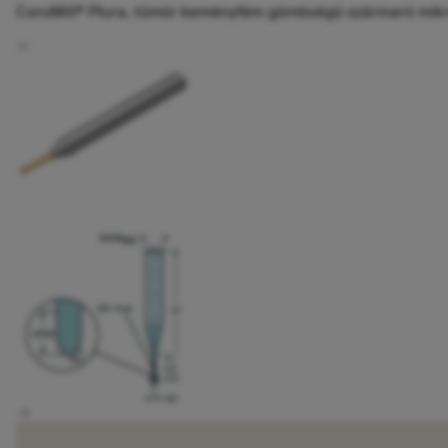
CoroMill® Plura, tömör keményfém gömbvégű szármaró mik