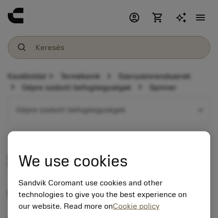
account_circle
shopping_cart
menu
chevron_right
chevron_right
Kezdőoldal
Termékeink
Szerszámrendszerek
chevron_right
chevron_right
Gépre szabott befogóegységek
Spinner
expand_more
Gépre szabott befogóegységek
Spinner
We use cookies
Sandvik Coromant use cookies and other
Szerszámtartó-választék
technologies to give you the best experience on
our website. Read more on
Cookie policy