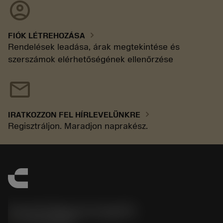
account_circle
chevron_right
FIÓK LÉTREHOZÁSA
Rendelések leadása, árak megtekintése és
szerszámok elérhetőségének ellenőrzése
mail
chevron_right
IRATKOZZON FEL HÍRLEVELÜNKRE
Regisztráljon. Maradjon naprakész.
Sandvik Magyarország Kft.