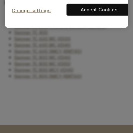
Esztergaközpont marási funkcióval
Accept Cookies
Change settings
Spinner TC 52, 65 MC (Sauter turret)
Spinner TC 77, 110 MC
Spinner TC 300, TTC 300 SMMCY (BMT45)
Spinner TC 400
Spinner TC 600 MC VDI30
Spinner TC 600 MC VDI40
Spinner TC 600 SMCY (BMT45)
Spinner TC 800 MC VDI40
Spinner TC 800 MC VDI50
Spinner TC 800 MCY VDI40
Spinner TC 800 SMCY (BMT65)