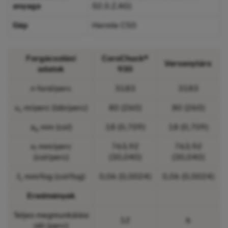
anyaga
S2.0.Z.AG)
Gép
Hermle C50
Forgácsolási
CoroChuck®
Versenytárs
adatok
930
n
ford/perc
3183
3183
v
m/perc (láb/perc)
80 (260)
80 (260)
c
a
mm (col)
18 (0,709)
18 (0,709)
p
v
mm/perc
763,92
763,92
f
(col/perc)
(30,040)
(30,040)
f
mm/fog (col/fog)
0,06 (0,0024)
0,06 (0,0024)
z
Eredmények
Teljes megmunkálási
12
6
idő (perc)