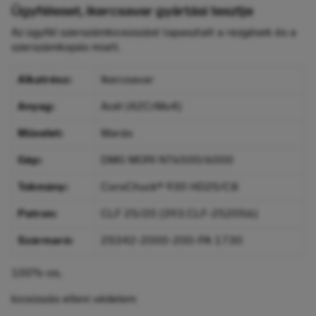
Ügyféleset, ikercsavar gyártási tesztje
Az ügyfél szerszámkicsúszást tapasztalt a rezgések és a
szerszámkopás miatt.
Alkatrész:
Ikercsavar
Anyag:
Acél (42CrMo4)
Művelet:
Marás
Gép:
DMG MORI NT6500/6000
Tokmány:
CoroChuck® 930 HD25/C8
Patron:
CLF 25/20 (393.CLF-252056)
Szármaró:
2S342-2000-200-PA 1730
100%-os,
kicsúszás elleni védelem