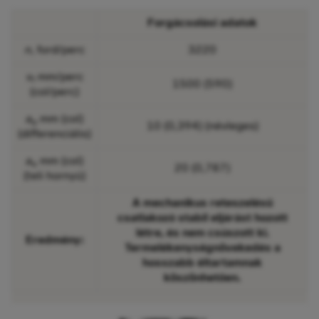
Forgácsolási adatok
n
, ford/perc
3220
v
mm/perc
f
1500 (590)
(col/perc)
a
mm (col)
p
10 (0,394) (névleges)
(differenciális)
a
mm (col)
e
20 (0,787)
(teli hornyú)
A mechanikus reteszelésű
csatlakozó stabil eljárást hozott
létre, és nem csúszott ki.
Eredmény:
Termelékenységnövekedés a
hosszabb éltartamnak
köszönhetően.