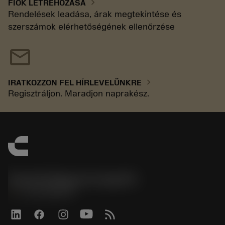
chevron_right
FIÓK LÉTREHOZÁSA
Rendelések leadása, árak megtekintése és
szerszámok elérhetőségének ellenőrzése
mail
chevron_right
IRATKOZZON FEL HÍRLEVELÜNKRE
Regisztráljon. Maradjon naprakész.
Sandvik Magyarország Kft.
phone
+3614088649