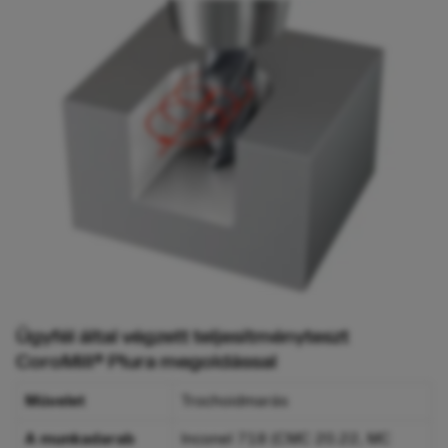
Ügyfél által végzett teljesítményteszt
CoroMill® Plura megoldással
Művelet
Trochoidmarás
A munkadarab
Inconel 718 (CMC 20.22, MC