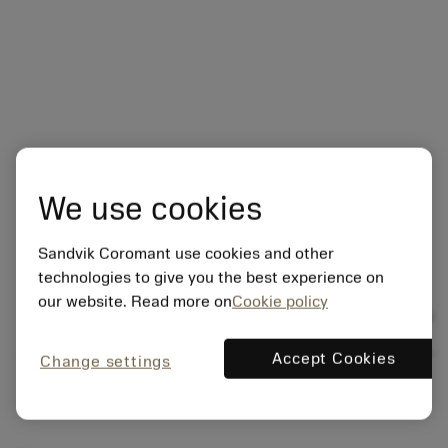
We use cookies
Sandvik Coromant use cookies and other
technologies to give you the best experience on
our website. Read more on
Cookie policy
Áttekintés
Alkalmazási mód
Test-Gauge
Siker
Accept Cookies
Change settings