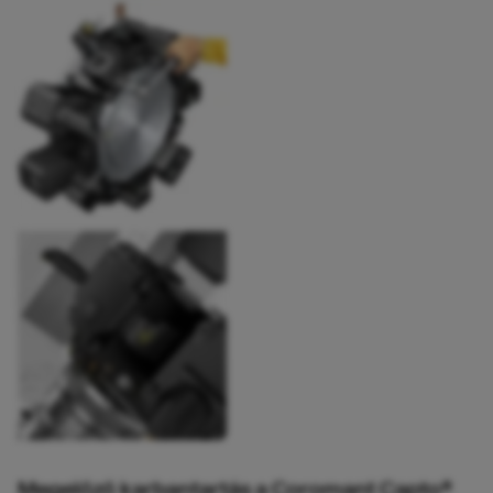
Megelőző karbantartás a Coromant Capto®