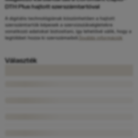
DTH Plus hajtott szerszámtartóval
A digitális technológiának köszönhetően a hajtott
szerszámtartók képesek a szervizszükségletekre
vonatkozó adatokat biztosítani, így lehetővé válik, hogy a
legtöbbet hozza ki szerszámaiból.
További információk
Választék