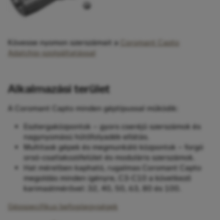
Kövesse nyomon szerszámait a
Coromant Capto
Adatchip-szolgáltatással
Alkalmazási terület
A Coromant Capto minden géptípussal működik:
Esztergaközpontok – gyors cseréjű szerszámok és
nagynyomású hűtőfolyadék-ellátás.
Multitask gépek és megmunkáló központok – forgó
orsó-csatlakozófelület és moduláris szerszámok.
Hat méretben kapható, rugalmas Coromant Capto
megoldás minden igényre, C3-C10 a következő
karimaátmérővel: 32, 40, 50, 63, 80 és 100.
Gépspecifikus befogóegységek