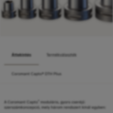
Áttekintés
Termékválaszték
Coromant Capto® DTH Plus
®
A Coromant Capto
moduláris, gyors cseréjű
szerszámkoncepció, mely három rendszert kínál egyben: