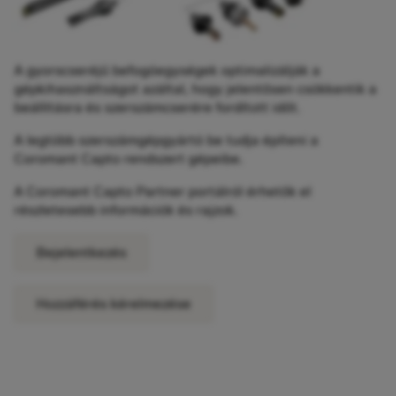
A gyorscseréjű befogóegységek optimalizálják a
gépkihasználtságot azáltal, hogy jelentősen csökkentik a
beállításra és szerszámcserére fordított időt.
A legtöbb szerszámgépgyártó be tudja építeni a
Coromant Capto rendszert gépeibe.
A Coromant Capto Partner portálról érhetők el
részletesebb információk és rajzok.
Bejelentkezés
Hozzáférés kérelmezése