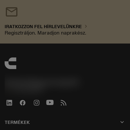
mail
chevron_right
IRATKOZZON FEL HÍRLEVELÜNKRE
Regisztráljon. Maradjon naprakész.
Sandvik Magyarország Kft.
phone
+3614088649
keyboard_arrow_down
TERMÉKEK