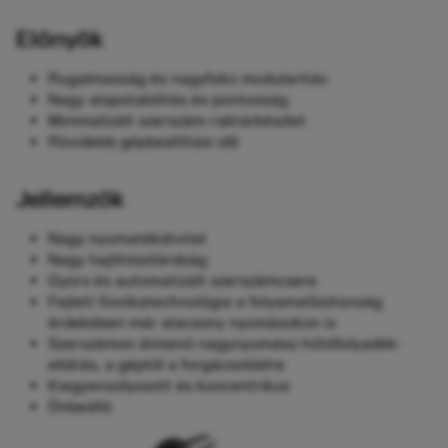
Előnyök
Rugalmasság és nagyfokú modularitás
Nagy alapstabilitás és pontosság
Minimalizált szerszám-raktárkészlet
Rövidebb gépbeállítási idő
Jellemzők
Nagy nyomatékátvitel
Nagy hajlítószilárdság
Gyors és automatizált szerszámcsere
Fejlett fúvókatechnológia a folyamatbiztonság
érdekében már alacsony nyomásokon is
Szerszámon átmenő nagynyomású hűtőfolyadék-
ellátás, a géptől a forgácsolóélre
Kiegyensúlyozott és koncentrikus
Önbeálló