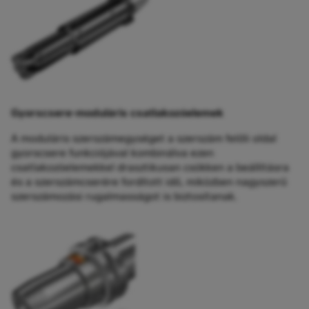
Gyorscsere-moduláris csatlakozóelemek
A moduláris szerszámegységet a szerszám felőli oldal
gyorscsere funkciójával kombinálva ezen
csatlakozóelemekkel drasztikusan csökken a beállításra
és a szerszámcserére fordított idő, miközben nagyszerű
szerszámozási rugalmasságot is biztosítanak.