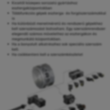
Kicsitől közepes sorozatú gyártáshoz
esztergaközpontokban
Többfunkciós gépek eszterga- és forgószerszámokkal
is
Ha különböző menetméretű és rendszerű gépekhez
kell szerszámozást biztosítani. Egy szerszámrendszer
elegendő számos művelethez az esztergákon és
megmunkáló központokban.
Ha a bonyolult alkatrészhez sok speciális szerszám
kell.
Ha csökkenteni kell a szerszámkészletet