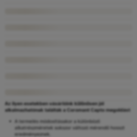
Az ilyen esetekben vásárlóink különösen jól
alkalmazhatónak találták a Coromant Capto megoldást
A termelés módosításakor a különböző
alkatrészméretek sokszor változó mérendő hosszt
eredményeznek.