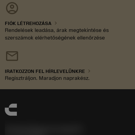
account_circle
chevron_right
FIÓK LÉTREHOZÁSA
Rendelések leadása, árak megtekintése és
szerszámok elérhetőségének ellenőrzése
mail
chevron_right
IRATKOZZON FEL HÍRLEVELÜNKRE
Regisztráljon. Maradjon naprakész.
Sandvik Magyarország Kft.