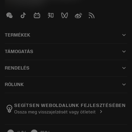
phone
+3614088649
keyboard_arrow_down
TERMÉKEK
全部刀具
keyboard_arrow_down
TÁMOGATÁS
所有软件
客户服务
回收
keyboard_arrow_down
RENDELÉS
分销商和专业人士
翻新
如何购买
指南与教程
Tailor Made
keyboard_arrow_down
RÓLUNK
订购
计算器和应用程序
关于Sandvik Coromant
返回
产品目录和手册
Manufacturing Wellness
跟踪订单
SEGÍTSEN WEBOLDALUNK FEJLESZTÉSÉBEN
emoji_objects
chevron_right
Ossza meg visszajelzését vagy ötleteit
职业发展
生成报价单
可持续业务
文章