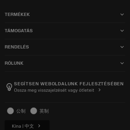
keyboard_arrow_down
TERMÉKEK
All tools
keyboard_arrow_down
TÁMOGATÁS
All software
Customer service
Újrahasznosítás
keyboard_arrow_down
RENDELÉS
Distributors and specialists
Újraélezés
How to buy
Guides and tutorials
Tailor Made
keyboard_arrow_down
RÓLUNK
Order
Calculators and apps
About Sandvik Coromant
Return
Catalogues and handbooks
Manufacturing wellness
Track your order
SEGÍTSEN WEBOLDALUNK FEJLESZTÉSÉBEN
emoji_objects
chevron_right
Ossza meg visszajelzését vagy ötleteit
Career
Make a quotation
Sustainable business
Cikkek
公制
英制
For press
chevron_right
Kína | 中文