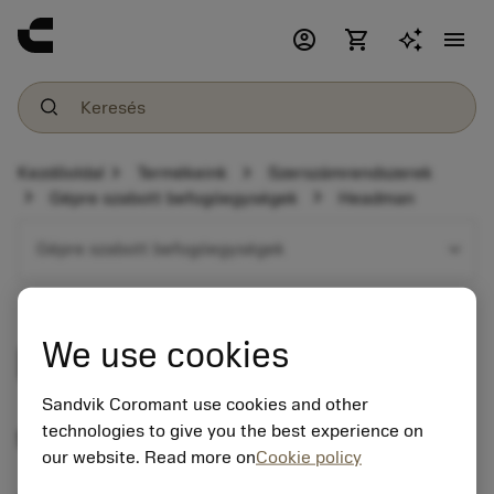
account_circle
shopping_cart
menu
chevron_right
chevron_right
Kezdőoldal
Termékeink
Szerszámrendszerek
chevron_right
chevron_right
Gépre szabott befogóegységek
Headman
expand_more
Gépre szabott befogóegységek
We use cookies
Headman
Sandvik Coromant use cookies and other
technologies to give you the best experience on
Szerszámtartó-választék
our website. Read more on
Cookie policy