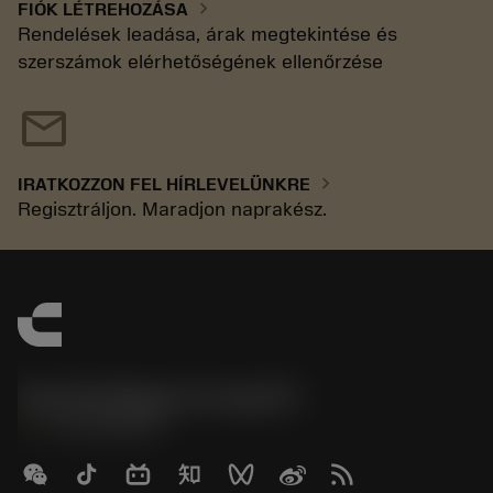
chevron_right
FIÓK LÉTREHOZÁSA
Rendelések leadása, árak megtekintése és
szerszámok elérhetőségének ellenőrzése
mail
chevron_right
IRATKOZZON FEL HÍRLEVELÜNKRE
Regisztráljon. Maradjon naprakész.
Sandvik Magyarország Kft.
phone
+3614088649